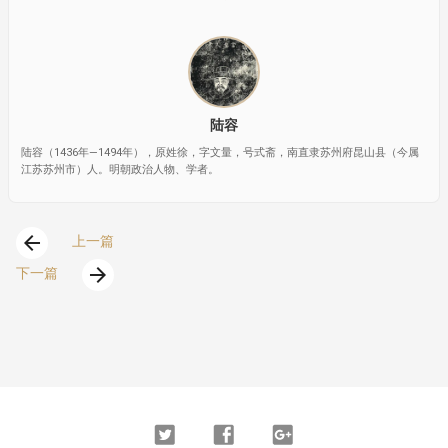
陆容
陆容（1436年—1494年），原姓徐，字文量，号式斋，南直隶苏州府昆山县（今属
江苏苏州市）人。明朝政治人物、学者。
arrow_back
上一篇
arrow_forward
下一篇
Twitter
Facebook
Google