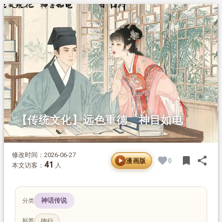
1.
摘要
2.
正文
【传统文化】远色重德 神目如电
修改时间：2026-06-27
bookmark
share
漫画版
0
BOOK
SH
41
本文访客：
人
神话传说
分类
标签
德行