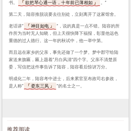
书。
欲把琴心通一语，十年前已薄相如
。”
第二天，陆容推脱说要去往别处，立刻离开了这家馆舍。
老话讲“
神目如电
”，说的真是一点不错。陆容的所
作所为当时无人知晓，但上天很快降下福报，彰显他远色
重德的过人德行。这一年的秋试中，他一举中第。
而且远在家乡的父亲，事先还做了一个梦。梦中郡守给陆
家送来旗匾，匾上题着“月白风清”四个字。父亲不清楚原
委，写信把这件事告诉了陆容，陆容看后惊讶万分。
明成化二年，陆容考中进士，后来累官至布政司右参政，
是人称“
娄东三凤
”的名士之一。
推荐阅读