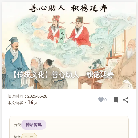
1.
摘要
2.
正文
【传统文化】善心助人 积德延寿
修改时间：2026-06-28
bookmark
share
0
BOOK
SH
16
本文访客：
人
神话传说
分类
标签
行善