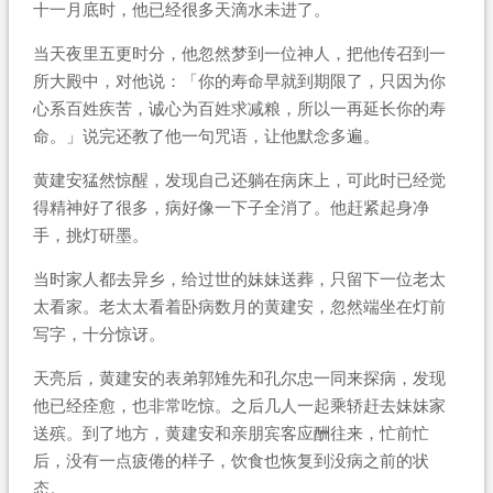
十一月底时，他已经很多天滴水未进了。
当天夜里五更时分，他忽然梦到一位神人，把他传召到一
所大殿中，对他说：「你的寿命早就到期限了，只因为你
心系百姓疾苦，诚心为百姓求减粮，所以一再延长你的寿
命。」说完还教了他一句咒语，让他默念多遍。
黄建安猛然惊醒，发现自己还躺在病床上，可此时已经觉
得精神好了很多，病好像一下子全消了。他赶紧起身净
手，挑灯研墨。
当时家人都去异乡，给过世的妹妹送葬，只留下一位老太
太看家。老太太看着卧病数月的黄建安，忽然端坐在灯前
写字，十分惊讶。
天亮后，黄建安的表弟郭雉先和孔尔忠一同来探病，发现
他已经痊愈，也非常吃惊。之后几人一起乘轿赶去妹妹家
送殡。到了地方，黄建安和亲朋宾客应酬往来，忙前忙
后，没有一点疲倦的样子，饮食也恢复到没病之前的状
态。