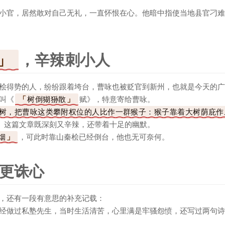
小官，居然敢对自己无礼，一直怀恨在心。他暗中指使当地县官刁难
，辛辣刺小人
桧得势的人，纷纷跟着垮台，曹咏也被贬官到新州，也就是今天的广
叫《
树倒猢狲散
赋》，特意寄给曹咏。
树，把曹咏这类攀附权位的人比作一群猴子：猴子靠着大树荫庇作
。这篇文章既深刻又辛辣，还带着十足的幽默。
烟
，可此时靠山秦桧已经倒台，他也无可奈何。
更诛心
，还有一段有意思的补充记载：
经做过私塾先生，当时生活清苦，心里满是牢骚怨愤，还写过两句诗