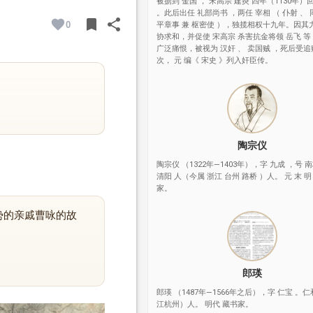
被掳到 金国 ， 宋高宗 建炎 四年（1130年）
。此后出任 礼部尚书 ，两任 宰相 （ 仆射 、
bookmark
share
0
平章事 兼 枢密使 ），独揽相权十九年。因其
BOOKMARK
SHARE
协求和，并促使 宋高宗 杀害抗金将领 岳飞 
广泛痛恨，被视为 汉奸 、 卖国贼 ，死后受追
次， 元 编《 宋史 》列入奸臣传。
陶宗仪
陶宗仪 （1322年—1403年），字 九成 ，号 南
清阳 人（今属 浙江 台州 路桥 ）人。 元 末 
家。
势的亲戚曹咏的故
郎瑛
郎瑛 （1487年—1566年之后），字 仁宝 。
江杭州）人。 明代 藏书家。