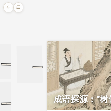
arrow_back
format_list_numbered
1.
摘要
2.
正文
2.1.
不肯趋炎附势的大舅子
2.2.
树倒猢狲散，辛辣刺小人
·
七修类稿
逸事
逸事
·
第七十八回
第七十八回
西游记
2.3.
巧借旧典，讽刺更诛心
成语探源：“树
·
树倒猢狲散赋
树倒猢狲散赋
说郛