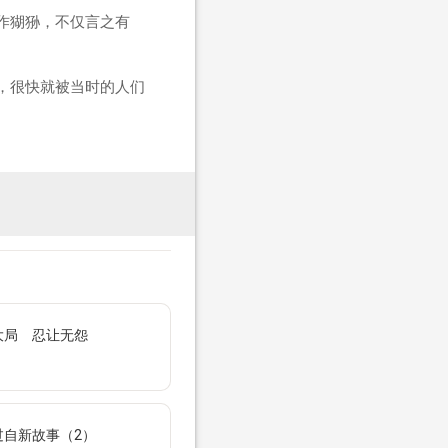
作猢狲，不仅言之有
，很快就被当时的人们
大局 忍让无怨
过自新故事（2）