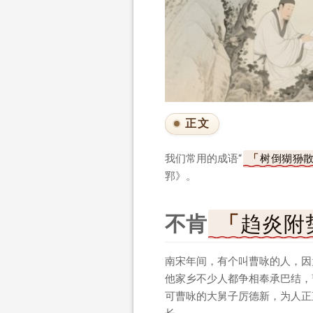
正文
我们常用的成语“
树倒猢狲
郛》。
不肯
趋炎附
南宋年间，有个叫曹咏的人，因
他家乡不少人都争相奉承巴结，
可曹咏的大舅子厉德新，为人正