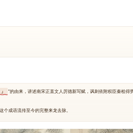
散
”的由来，讲述南宋正直文人厉德新写赋，讽刺依附权臣秦桧得
这个成语流传至今的完整来龙去脉。