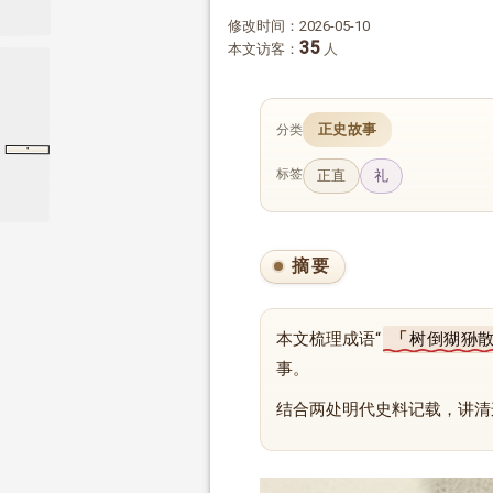
修改时间：2026-05-10
35
本文访客：
人
正史故事
分类
·
韩文公论阿附
韩文公论阿附
扪虱新话
标签
正直
礼
摘要
本文梳理成语“
树倒猢狲
事。
结合两处明代史料记载，讲清