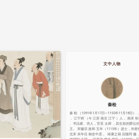
文中人物
秦桧
秦 桧 （1091年1月17日—1155年11月18日）
， 江宁府 （今 江苏 南京 江宁 ）人， 南宋 
、书法家、诗人，官至 太师 ，其生前的爵位
王。 宋徽宗 政和 五年（1115年）进士，补密
北宋 末年任 御史中丞 。 靖康之祸 后随同 徽 