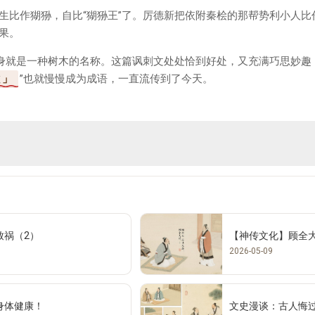
生比作猢狲，自比“猢狲王”了。厉德新把依附秦桧的那帮势利小人比
果。
本身就是一种树木的名称。这篇讽刺文处处恰到好处，又充满巧思妙趣
散
”也就慢慢成为成语，一直流传到了今天。
致祸（2）
【神传文化】顾全
2026-05-09
身体健康！
文史漫谈：古人悔