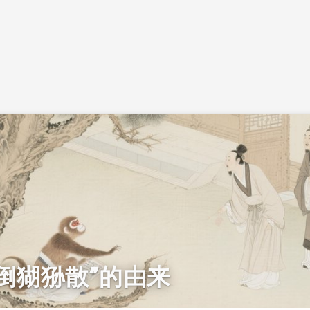
倒猢狲散”的由来