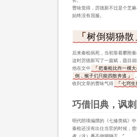
长。
曹咏觉得，厉德新不过是个芝麻
始终没有屈服。
树倒猢狲散
后来秦桧病死，当初靠着攀附秦
这时厉德新写了一篇赋，题目就
他在文中
把秦桧比作一棵大
倒，猴子们只能四散奔逃
收到文章的曹咏气得
七窍生
巧借旧典，讽刺
明代郎瑛编撰的《七修类稿》中
秦桧还没有出仕当官的时候，曾
者（这）番不做猢狲王。”