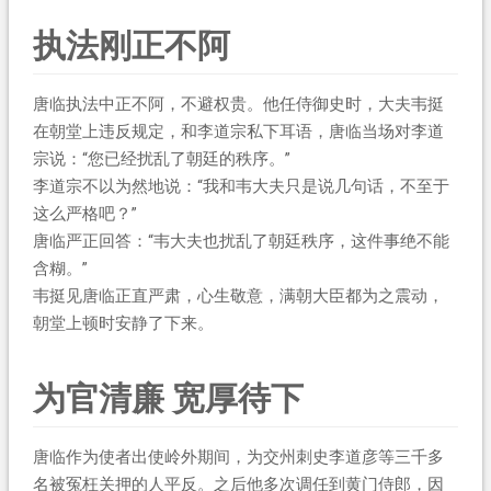
执法刚正不阿
唐临执法中正不阿，不避权贵。他任侍御史时，大夫韦挺
在朝堂上违反规定，和李道宗私下耳语，唐临当场对李道
宗说：“您已经扰乱了朝廷的秩序。”
李道宗不以为然地说：“我和韦大夫只是说几句话，不至于
这么严格吧？”
唐临严正回答：“韦大夫也扰乱了朝廷秩序，这件事绝不能
含糊。”
韦挺见唐临正直严肃，心生敬意，满朝大臣都为之震动，
朝堂上顿时安静了下来。
为官清廉 宽厚待下
唐临作为使者出使岭外期间，为交州刺史李道彦等三千多
名被冤枉关押的人平反。之后他多次调任到黄门侍郎，因