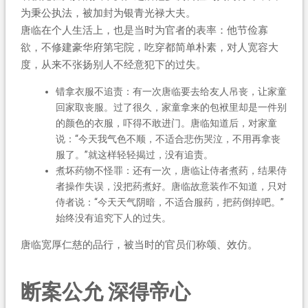
为秉公执法，被加封为银青光禄大夫。
唐临在个人生活上，也是当时为官者的表率：他节俭寡
欲，不修建豪华府第宅院，吃穿都简单朴素，对人宽容大
度，从来不张扬别人不经意犯下的过失。
错拿衣服不追责：有一次唐临要去给友人吊丧，让家童
回家取丧服。过了很久，家童拿来的包袱里却是一件别
的颜色的衣服，吓得不敢进门。唐临知道后，对家童
说：“今天我气色不顺，不适合悲伤哭泣，不用再拿丧
服了。”就这样轻轻揭过，没有追责。
煮坏药物不怪罪：还有一次，唐临让侍者煮药，结果侍
者操作失误，没把药煮好。唐临故意装作不知道，只对
侍者说：“今天天气阴暗，不适合服药，把药倒掉吧。”
始终没有追究下人的过失。
唐临宽厚仁慈的品行，被当时的官员们称颂、效仿。
断案公允 深得帝心