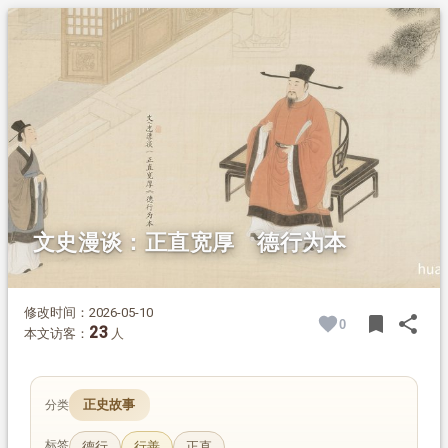
1.
摘要
2.
正文
2.1.
出身与早年任职
2.2.
冒罪放囚归耕
2.3.
执法刚正不阿
2.4.
为官清廉 宽厚待下
2.5.
断案公允 深得帝心
2.6.
晚年经历
文史漫谈：正直宽厚 德行为本
修改时间：2026-05-10
bookmark
share
0
BOOK
SH
23
本文访客：
人
正史故事
分类
标签
德行
行善
正直