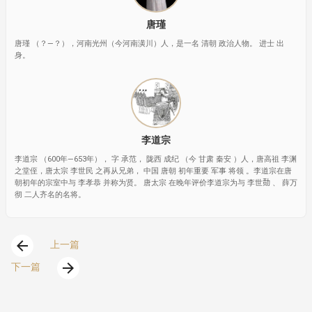
唐瑾
唐瑾 （？—？），河南光州（今河南潢川）人，是一名 清朝 政治人物。 进士 出
身。
李道宗
李道宗 （600年—653年）， 字 承范， 陇西 成纪 （今 甘肃 秦安 ）人，唐高祖 李渊
之堂侄，唐太宗 李世民 之再从兄弟， 中国 唐朝 初年重要 军事 将领 。李道宗在唐
朝初年的宗室中与 李孝恭 并称为贤。 唐太宗 在晚年评价李道宗为与 李世𪟝 、 薛万
彻 二人齐名的名将。
arrow_back
上一篇
arrow_forward
下一篇