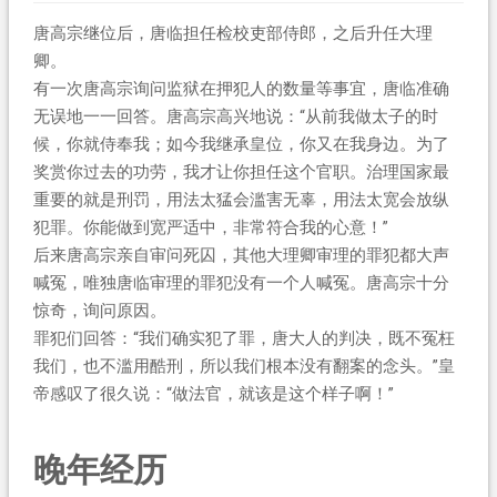
唐高宗继位后，唐临担任检校吏部侍郎，之后升任大理
卿。
有一次唐高宗询问监狱在押犯人的数量等事宜，唐临准确
无误地一一回答。唐高宗高兴地说：“从前我做太子的时
候，你就侍奉我；如今我继承皇位，你又在我身边。为了
奖赏你过去的功劳，我才让你担任这个官职。治理国家最
重要的就是刑罚，用法太猛会滥害无辜，用法太宽会放纵
犯罪。你能做到宽严适中，非常符合我的心意！”
后来唐高宗亲自审问死囚，其他大理卿审理的罪犯都大声
喊冤，唯独唐临审理的罪犯没有一个人喊冤。唐高宗十分
惊奇，询问原因。
罪犯们回答：“我们确实犯了罪，唐大人的判决，既不冤枉
我们，也不滥用酷刑，所以我们根本没有翻案的念头。”皇
帝感叹了很久说：“做法官，就该是这个样子啊！”
晚年经历