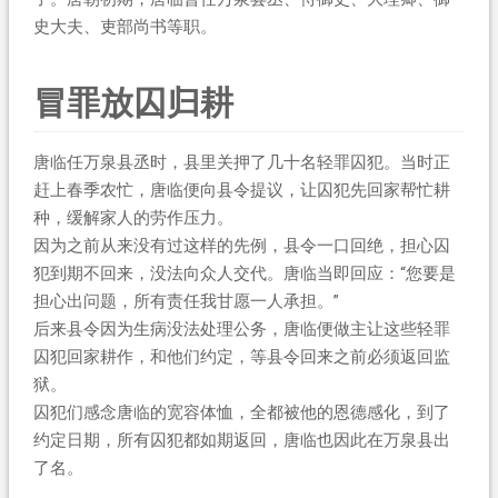
史大夫、吏部尚书等职。
冒罪放囚归耕
唐临任万泉县丞时，县里关押了几十名轻罪囚犯。当时正
赶上春季农忙，唐临便向县令提议，让囚犯先回家帮忙耕
种，缓解家人的劳作压力。
因为之前从来没有过这样的先例，县令一口回绝，担心囚
犯到期不回来，没法向众人交代。唐临当即回应：“您要是
担心出问题，所有责任我甘愿一人承担。”
后来县令因为生病没法处理公务，唐临便做主让这些轻罪
囚犯回家耕作，和他们约定，等县令回来之前必须返回监
狱。
囚犯们感念唐临的宽容体恤，全都被他的恩德感化，到了
约定日期，所有囚犯都如期返回，唐临也因此在万泉县出
了名。