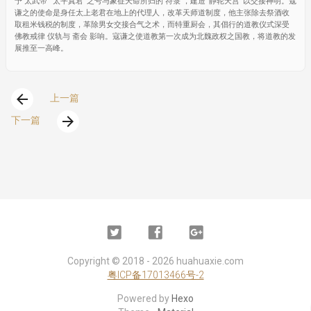
予 太武帝 “太平真君”之号与象征天命所归的 符箓 ，建造“静轮天宫”以交接神明。寇
谦之的使命是身任太上老君在地上的代理人，改革天师道制度，他主张除去祭酒收
取租米钱税的制度，革除男女交接合气之术，而特重厨会，其倡行的道教仪式深受
佛教戒律 仪轨与 斋会 影响。寇谦之使道教第一次成为北魏政权之国教，将道教的发
展推至一高峰。
arrow_back
上一篇
arrow_forward
下一篇
Twitter
Facebook
Google
Plus
Copyright ©
2018 - 2026
huahuaxie.com
粤ICP备17013466号-2
Powered by
Hexo