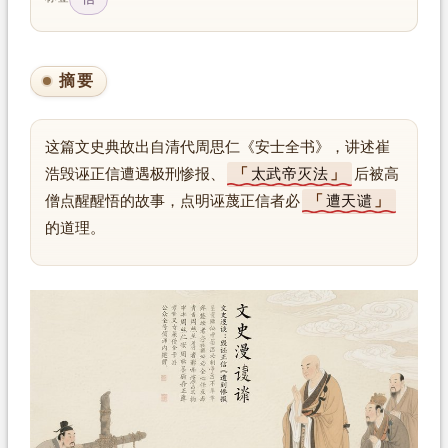
摘要
这篇文史典故出自清代周思仁《安士全书》，讲述崔
浩毁诬正信遭遇极刑惨报、
太武帝灭法
后被高
僧点醒醒悟的故事，点明诬蔑正信者必
遭天谴
的道理。