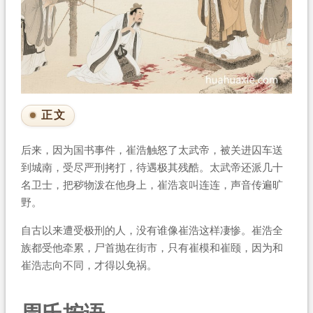
正文
后来，因为国书事件，崔浩触怒了太武帝，被关进囚车送
到城南，受尽严刑拷打，待遇极其残酷。太武帝还派几十
名卫士，把秽物泼在他身上，崔浩哀叫连连，声音传遍旷
野。
自古以来遭受极刑的人，没有谁像崔浩这样凄惨。崔浩全
族都受他牵累，尸首抛在街市，只有崔模和崔颐，因为和
崔浩志向不同，才得以免祸。