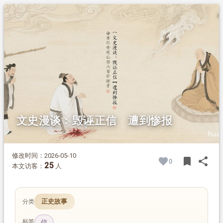
1.
摘要
2.
正文
2.1.
周氏按语
文史漫谈：毁诬正信 遭到惨报
修改时间：2026-05-10
bookmark
share
0
BOOK
SH
25
本文访客：
人
正史故事
分类
标签
信