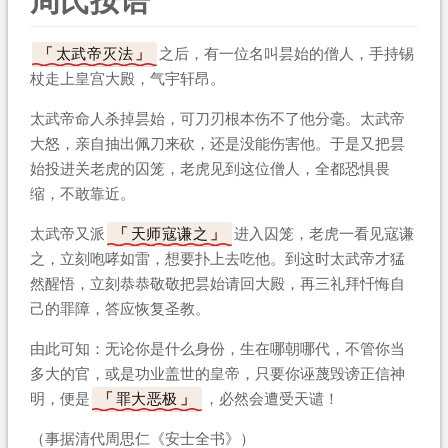
周氏按语
太武帝灭法
之后，有一位名叫昙始的僧人，手持锡
杖走上皇宫大殿，气宇轩昂。
太武帝命人杀掉昙始，可刀刃根本伤不了他分毫。太武帝
大怒，亲自抽出佩刀来砍，还是没能伤害他。于是又把昙
始投进关老虎的囚笼，老虎见到这位僧人，全都恐惧畏
缩，不敢靠近。
太武帝又派
天师寇谦之
进入囚笼，老虎一看见寇谦
之，立刻咆哮如雷，想要扑上去吃他。到这时太武帝才猛
然醒悟，立刻恭恭敬敬把昙始请回大殿，再三礼拜忏悔自
己的罪障，答应恢复圣教。
由此可知：无论你是什么身份，生在哪朝哪代，不管你当
多大的官，或是功业盖世的皇帝，只要你诬蔑毁谤正信神
明，便是
罪大恶极
，必然会遭受天谴！
（事据清代周思仁《安士全书》）