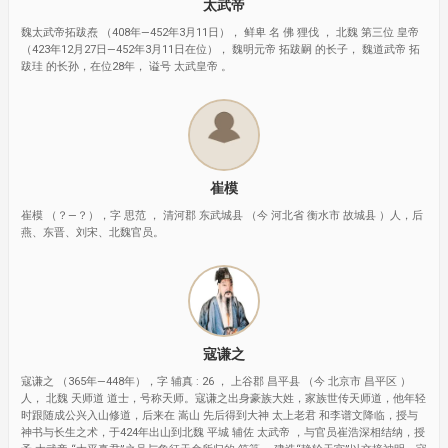
太武帝
魏太武帝拓跋焘 （408年—452年3月11日）， 鲜卑 名 佛 狸伐 ， 北魏 第三位 皇帝
（423年12月27日—452年3月11日在位）， 魏明元帝 拓跋嗣 的长子， 魏道武帝 拓
跋珪 的长孙，在位28年， 谥号 太武皇帝 。
崔模
崔模 （？—？），字 思范 ， 清河郡 东武城县 （今 河北省 衡水市 故城县 ）人，后
燕、东晋、刘宋、北魏官员。
寇谦之
寇谦之 （365年—448年），字 辅真 : 26 ， 上谷郡 昌平县 （今 北京市 昌平区 ）
人， 北魏 天师道 道士，号称天师。寇谦之出身豪族大姓，家族世传天师道，他年轻
时跟随成公兴入山修道，后来在 嵩山 先后得到大神 太上老君 和李谱文降临，授与
神书与长生之术，于424年出山到北魏 平城 辅佐 太武帝 ，与官员崔浩深相结纳，授