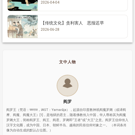
2026-04-04
【传统文化】贪利害人 恶报迟早
2026-06-28
文中人物
阎罗
阎罗王（梵语：यमराज，IAST：Yamarāja），起源自印度教神祇阎魔罗阇（或译阎
摩、阎魔、阎魔大王）[1]，是地狱的君主，随着佛教传入中国，华人尊称其为阎魔
罗阇大王，简称阎罗王、阎王、阎君。罗阇即“王者”或“大王”之意。阎罗王信仰传入
汉字文化圈，成为中国、日本、朝鲜半岛、越南的民俗信仰对象之一。 （本词条肖
像为自动生成的默认占位图。）