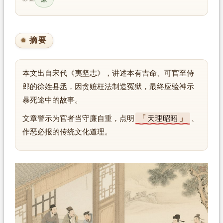
摘要
本文出自宋代《夷坚志》，讲述本有吉命、可官至侍
郎的徐姓县丞，因贪赃枉法制造冤狱，最终应验神示
暴死途中的故事。
文章警示为官者当守廉自重，点明
天理昭昭
、
作恶必报的传统文化道理。