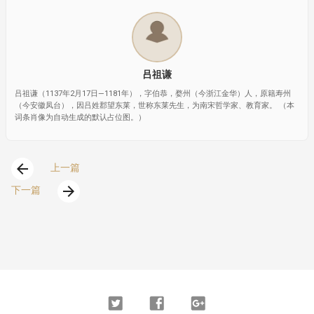
吕祖谦
吕祖谦（1137年2月17日—1181年），字伯恭，婺州（今浙江金华）人，原籍寿州
（今安徽凤台），因吕姓郡望东莱，世称东莱先生，为南宋哲学家、教育家。 （本
词条肖像为自动生成的默认占位图。）
arrow_back
上一篇
arrow_forward
下一篇
Twitter
Facebook
Google