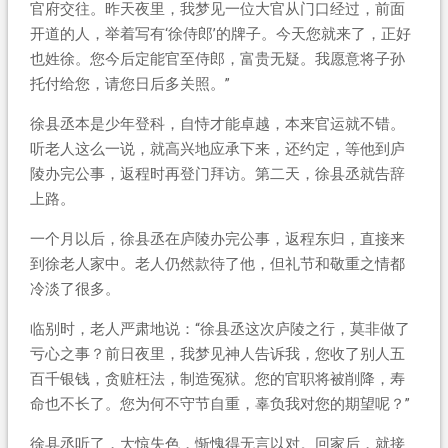
官府交往。昨天夜里，我梦见一位大官从门口经过，前面
开道的人，举着写有‘徐侍郎’的牌子。今天您就来了，正好
也姓徐。您今后定能官至侍郎，富贵无疑。我愿意将子孙
托付给您，请您日后多关照。”
徐县丞本是少年登科，自恃才能卓越，本来官运就不错。
听老人这么一说，就高兴地应承下来，还约定，等他到庐
陵办完公事，返程时再登门拜访。第二天，徐县丞就告辞
上路。
一个月以后，徐县丞在庐陵办完公事，返程东归，直接来
到徐老人家中。老人仍然款待了他，但礼节和敬重之情都
冷淡了很多。
临别时，老人严肃地说：“徐县丞这次庐陵之行，莫非做了
亏心之事？前日夜里，我梦见神人告诉我，您收了别人五
百千银钱，贪赃枉法，制造冤狱。您的官职将被削降，寿
命也不长了。您为何不守节自重，辜负我对您的期望呢？”
徐县丞听了，大惊失色，惭愧得无言以对。回家后，就接