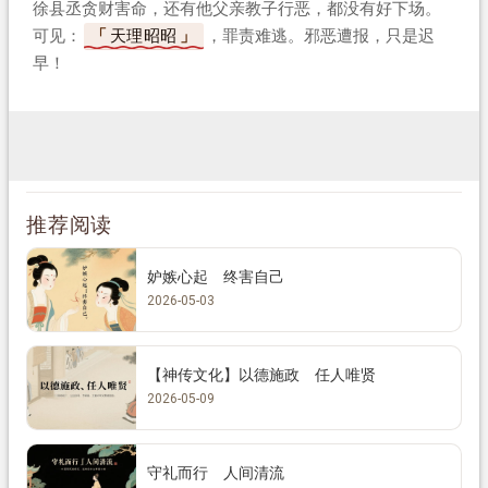
徐县丞贪财害命，还有他父亲教子行恶，都没有好下场。
可见：
天理昭昭
，罪责难逃。邪恶遭报，只是迟
早！
推荐阅读
妒嫉心起 终害自己
2026-05-03
【神传文化】以德施政 任人唯贤
2026-05-09
守礼而行 人间清流