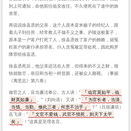
到上司通知，命他前往临安改任。不久便死在了途中的旅
舍里。
再说说徐县丞的父亲，这个人原本是米贩子的经纪人，跟
着儿子到任所，经常教儿子做不义之事。庐陵这桩案子，
原本是一户富户打死了人，徐县丞收了富户的贿赂，就冤
枉富户的家仆承担罪名。仆人含冤被定罪处死，因此阎罗
降罪给徐县丞。
徐县丞死后，他父亲还活在人世，但得来的不义之财，很
快就散尽，依旧和当初一样贫困，还被众人鄙视。（事据
《夷坚志》第六卷）
做官之人，应当廉洁奉公。古人讲：“
临官莫如平，临
财莫如廉
。”（刘向语） 又讲：“
为官长者，当清、
当慎、当勤。修此三者，何患不治乎
？”（吕祖谦语）
岳飞讲：“
文官不爱钱，武官不惜死，则天下太平
矣
！”这真是至理名言。