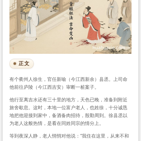
正文
有个衢州人徐生，官任新喻（今江西新余）县丞。上司命
他前往庐陵（今江西吉安）审断一桩案子。
他行至离吉水还有三十里的地方，天色已晚，准备到附近
旅舍歇息。这时，本地一位富户老人，也姓徐，十分诚恳
地把他迎接到家中，备酒备肉招待，殷勤周到。徐县丞以
为老人这般热情，是看在同姓同宗的情分上。
等到夜深人静，老人悄悄对他说：“我住在这里，从来不和