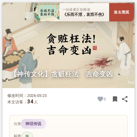
1.
摘要
一位读者正在阅读
速去围观
2.
正文
《乐而不淫，哀而不伤》
【神传文化】贪赃枉法 吉命变凶
修改时间：2026-05-23
bookmark
share
0
BOOK
SH
34
本文访客：
人
神话传说
分类
标签
廉