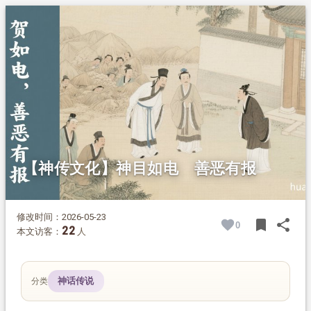
1.
摘要
2.
正文
【神传文化】神目如电 善恶有报
修改时间：2026-05-23
bookmark
share
0
BOOK
SH
22
本文访客：
人
神话传说
分类