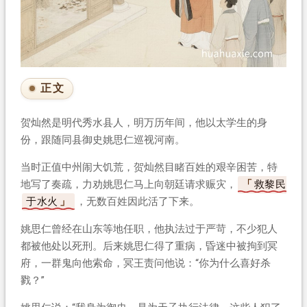
正文
贺灿然是明代秀水县人，明万历年间，他以太学生的身
份，跟随同县御史姚思仁巡视河南。
当时正值中州闹大饥荒，贺灿然目睹百姓的艰辛困苦，特
地写了奏疏，力劝姚思仁马上向朝廷请求赈灾，
救黎民
于水火
，无数百姓因此活了下来。
姚思仁曾经在山东等地任职，他执法过于严苛，不少犯人
都被他处以死刑。后来姚思仁得了重病，昏迷中被拘到冥
府，一群鬼向他索命，冥王责问他说：“你为什么喜好杀
戮？”