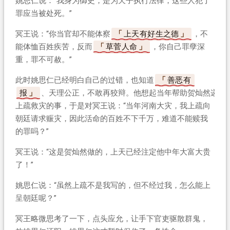
姚思仁说：“我身为御史，是为天子执行法律，这些人犯了
罪应当被处死。”
冥王说：“你当官却不能体察
上天有好生之德
，不
能体恤百姓疾苦，反而
草菅人命
，你自己罪孽深
重，罪不可赦。”
此时姚思仁已经明白自己的过错，也知道
善恶有
报
、天理公正，不敢再狡辩。他想起当年帮助贺灿然递
上疏救灾的事，于是对冥王说：“当年河南大灾，我上疏向
朝廷请求赈灾，因此活命的百姓不下千万，难道不能赎我
的罪吗？”
冥王说：“这是贺灿然做的，上天已经注定他中年大富大贵
了！”
姚思仁说：“虽然上疏不是我写的，但不经过我，怎么能上
呈朝廷呢？”
冥王略微思考了一下，点头应允，让手下官吏驱散群鬼，