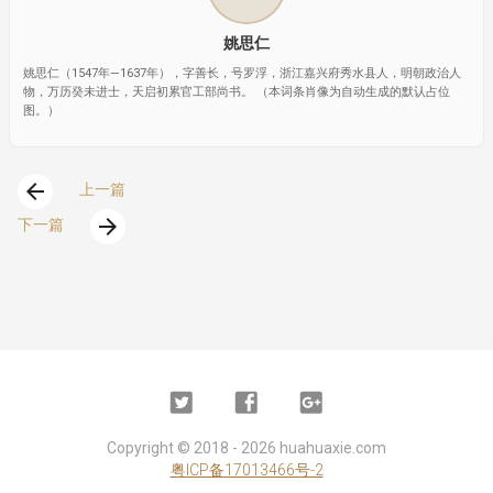
姚思仁
姚思仁（1547年—1637年），字善长，号罗浮，浙江嘉兴府秀水县人，明朝政治人
物，万历癸未进士，天启初累官工部尚书。 （本词条肖像为自动生成的默认占位
图。）
arrow_back
上一篇
arrow_forward
下一篇
Twitter
Facebook
Google
Plus
Copyright ©
2018 - 2026
huahuaxie.com
粤ICP备17013466号-2