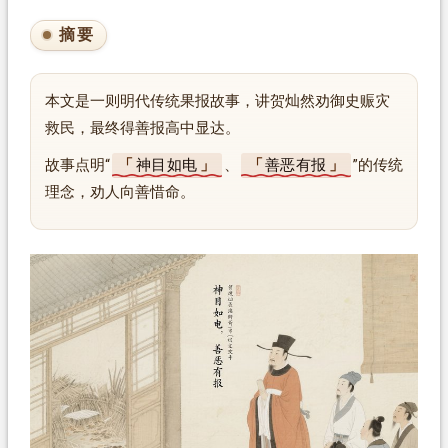
摘要
本文是一则明代传统果报故事，讲贺灿然劝御史赈灾
救民，最终得善报高中显达。
故事点明“
神目如电
、
善恶有报
”的传统
理念，劝人向善惜命。