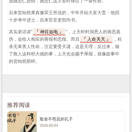
放姚思仁还阳，姚思仁这才暂时保住了一条性命。
后来贺灿然果真像冥王所说的，中年开始大富大贵：他四
十岁考中进士，后来官至吏部尚书。
其实老话讲“
神目如电
”，上天时时洞悉人的善恶真
伪，会给人相应的善报和恶报。而且
人命关天
，枉
杀无辜害人性命，注定要受天谴，这是天理；反过来，做
了救人这样积大德的事，上天也会赐予厚报，就像故事中
的贺灿然那样。
推荐阅读
取舍不苟且的孔子
2026-05-03