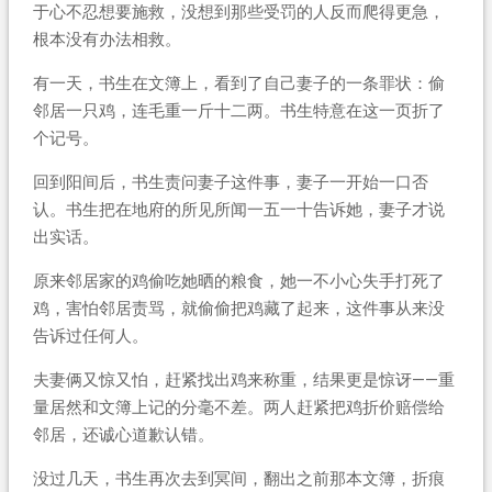
于心不忍想要施救，没想到那些受罚的人反而爬得更急，
根本没有办法相救。
有一天，书生在文簿上，看到了自己妻子的一条罪状：偷
邻居一只鸡，连毛重一斤十二两。书生特意在这一页折了
个记号。
回到阳间后，书生责问妻子这件事，妻子一开始一口否
认。书生把在地府的所见所闻一五一十告诉她，妻子才说
出实话。
原来邻居家的鸡偷吃她晒的粮食，她一不小心失手打死了
鸡，害怕邻居责骂，就偷偷把鸡藏了起来，这件事从来没
告诉过任何人。
夫妻俩又惊又怕，赶紧找出鸡来称重，结果更是惊讶——重
量居然和文簿上记的分毫不差。两人赶紧把鸡折价赔偿给
邻居，还诚心道歉认错。
没过几天，书生再次去到冥间，翻出之前那本文簿，折痕