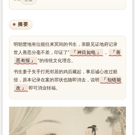
摘要
明朝楚地有位能往来冥间的书生，亲眼见证地府记录
世人善恶分毫不差，印证了“
神目如电
，
善
恶有报
”的传统文化理念。
书生妻子失手打死邻居的鸡后藏起，事后诚心改过赔
偿，原本记录在案的罪状也随即消去，说明
知错能
改
即可消业转福。