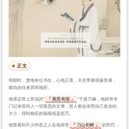
正文
明朝时，楚地有位书生，心地正直，天生带着宿缘异禀，
能自由往来冥间地府。
他亲证世上所说的“
善恶有报
”千真万确，地府有专
门记录世间人一切善恶的文簿，世人都会依照自己造业的
大小，得到相应的福报或是惩罚。
他曾看到不少作恶之人在地府受
刀山剑树
的刑罚，