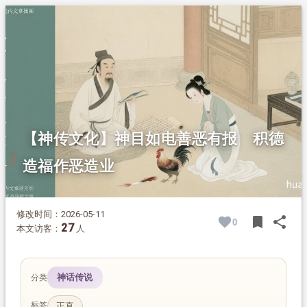
1.
摘要
2.
正文
【神传文化】神目如电善恶有报 积德
造福作恶造业
修改时间：2026-05-11
bookmark
share
0
BOOK
SH
27
本文访客：
人
神话传说
分类
标签
正直