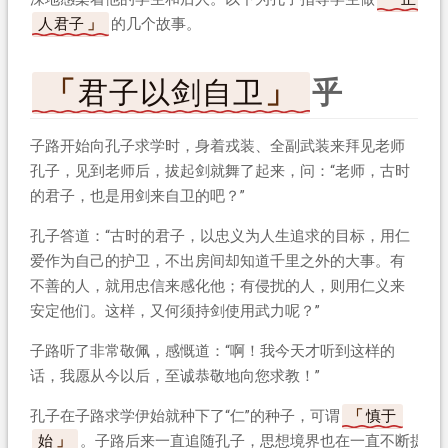
人君子
的几个故事。
君子以剑自卫
乎
子路开始向孔子求学时，身着戎装、全副武装来拜见老师
孔子，见到老师后，拔起剑就舞了起来，问：“老师，古时
的君子，也是用剑来自卫的吧？”
孔子答道：“古时的君子，以忠义为人生追求的目标，用仁
爱作为自己的护卫，不出房间却知道千里之外的大事。有
不善的人，就用忠信来感化他；有侵扰的人，则用仁义来
安定他们。这样，又何须持剑使用武力呢？”
子路听了非常敬佩，感慨道：“啊！我今天才听到这样的
话，我愿从今以后，至诚恭敬地向您求教！”
孔子在子路求学伊始就种下了“仁”的种子，可谓
慎于
始
。子路后来一直追随孔子，思想境界也在一直不断提