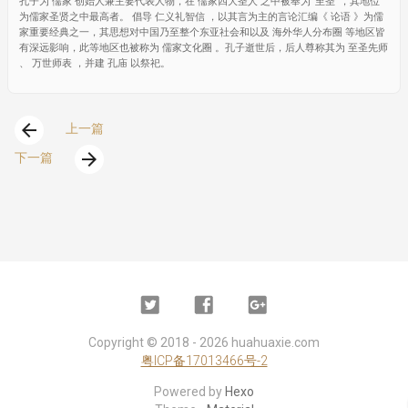
孔子为 儒家 创始人兼主要代表人物，在 儒家四大圣人 之中被奉为“至圣”，其地位
为儒家圣贤之中最高者。 倡导 仁义礼智信 ，以其言为主的言论汇编《 论语 》为儒
家重要经典之一，其思想对中国乃至整个东亚社会和以及 海外华人分布圈 等地区皆
有深远影响，此等地区也被称为 儒家文化圈 。孔子逝世后，后人尊称其为 至圣先师
、 万世师表 ，并建 孔庙 以祭祀。
arrow_back
上一篇
arrow_forward
下一篇
Twitter
Facebook
Google
Plus
Copyright ©
2018 - 2026
huahuaxie.com
粤ICP备17013466号-2
Powered by
Hexo