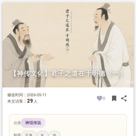
1.
摘要
2.
正文
2.1.
君子以剑自卫乎
【神传文化】君子之道在于明德（一）
修改时间：2026-05-11
bookmark
share
0
BOOK
SH
29
本文访客：
人
神话传说
分类
标签
正直
礼
忠