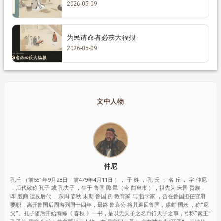
2026-05-09
为民请命者必获大福报
2026-05-09
文中人物
仲尼
孔丘 （前551年9月28日 —前479年4月11日 ）， 子 姓 ， 孔 氏 ， 名 丘 ， 字 仲尼
，后代敬称 孔子 或 孔夫子 ，生于 鲁国 陬 邑（今 曲阜市 ），祖先为 宋国 贵族，
即 殷商 遗族后代， 东周 春秋 末期 鲁国 的 教育家 与 哲学家 ，曾在鲁国担任官府
要职，离开鲁国后周游列国十四年，最终 鲁哀公 将其迎回鲁国，赐封 国老 ，称“尼
父”。孔子随后开始编修《 春秋 》一书，是以无天子之名而行天子之事，号称“素王”