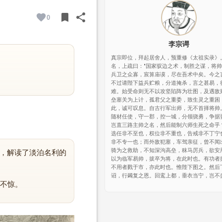
bookmark
share
0
BOOKMARK
SHARE
李宗谔
真宗即位，拜起居舍人，预重修《太祖实录》
名，上疏曰："国家驭边之术，制胜之谋，将
兵卫之众寡，宸算庙谟，尽在吾术中矣。今之
不过请陛下益兵贮粮，分道掩杀，言之甚易，
难。始受命则无不以攻坚陷阵为壮图，及遇敌
垒塞关为上计，孤君父之重委，致生灵之重困
此，诚可叹息。自古行军出师，无不首择将帅
随材任使，守一郡，控一城，分领骁勇，争据
岂直三路主帅之名，然后能制六师生死之命乎
选任非不至也，权位非不重也，告戒非不丁宁
非不专一也；而外敌犯塞，车驾亲征，曾不闻
骑为之救助，不知深沟高垒，秣马厉兵，欲安
”，解读了淡泊名利的
以为临军易帅，拔卒为将，在此时也。有功者
不用者戮于市，亦此时也。惟陛下图之。然后
诏，行蠲复之恩。回鸾上都，垂衣当宁，岂不
不惊。