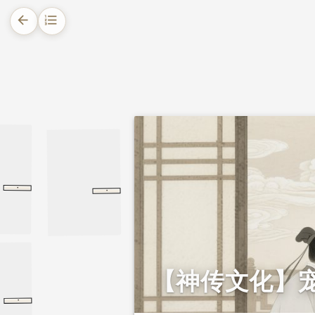
arrow_back
format_list_numbered
1.
摘要
2.
正文
2.1.
向敏中：升迁面前宠辱不惊
2.2.
范仲淹：胸怀天下不患得失
·
·
范文正公集
岳阳楼记
岳阳楼记
向敏中事
涑水记闻
向敏中事
【神传文化】
·
幽窗小记
对联
对联