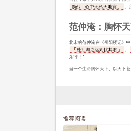
勋烈，心中无私天地宽
。
范仲淹：胸怀天
北宋的范仲淹在《岳阳楼记》中
处江湖之远则忧其君
。
乐’乎！”
当一个生命胸怀天下、以天下苍
推荐阅读