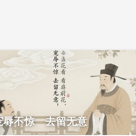
宠辱不惊 去留无意