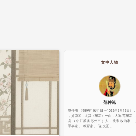
文中人物
范仲淹
范仲淹 （989年10月1日 —1052年6月19日），
，好弹琴，尤其《履霜》一曲，人称 范履霜 ，
县 （今 江苏省 苏州市 ）人， 北宋 政治家 、
军事家 、 教育家 。 谥 文正 。