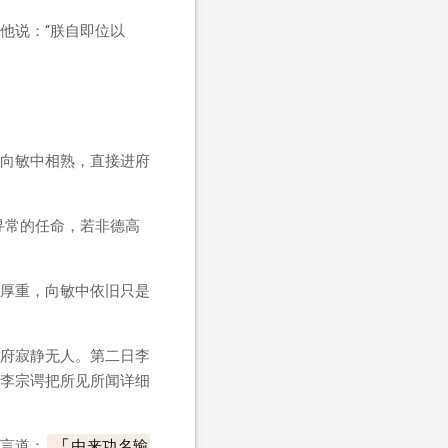
他说：“朕自即位以
向敏中相熟，直接进府
寻常的任命，若非德高
厚重，向敏中依旧只是
府寂静无人。第二日李
”李宗谔把所见所闻详细
言道：
由来功名输