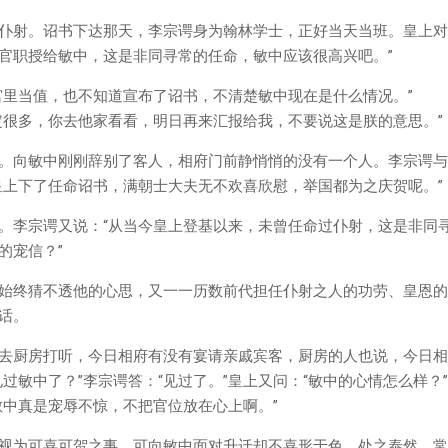
仆射。诏书下达那天，李宗谔身为翰林学士，正好当天当班。皇上对
官职授给敏中，这是非同寻常的任命，敏中应该很高兴吧。”
宫里当值，也不知道宣布了诏书，不清楚敏中现在是什么情况。”
定很多，你去他家看看，明日再来汇报给我，不要说这是朕的意思。”
。向敏中刚刚辞别了客人，相府门前静悄悄的没有一个人。李宗谔与
皇上下了任命诏书，满朝士大夫无不欢喜欣慰，举国都为之庆贺呢。”
。李宗谔又说：“从当今皇上登基以来，未曾任命过仆射，这是非同
的宠信？”
始终猜不透他的心思，又一一历数前代担任仆射之人的功劳、皇恩的
话。
去厨房打听，今日相府有没有宴请亲戚宾客，厨房的人也说，今日相
过敏中了？”李宗谔答：“见过了。”皇上又问：“敏中的心情怎么样？
敏中真是宠辱不惊，不把官位放在心上啊。”
视为可喜可贺之事。可向敏中面对升迁却不喜形于色，处之泰然。常