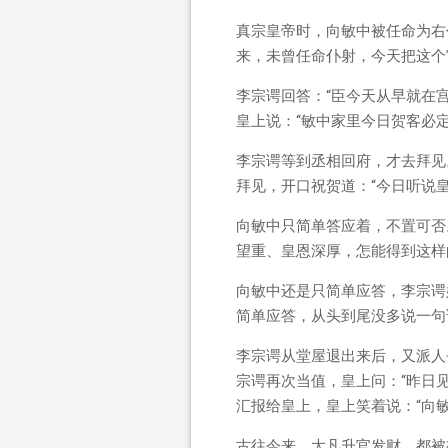
真宗皇帝时，向敏中被任命为右
来，未曾任命仆射，今天把这个
李宗谔回答：“臣今天从早就在
皇上说：“敏中家里今日贺客必
李宗谔等到丞相回府，才去拜见
拜见，开口祝贺道：“今日听说
向敏中只简单答应着，不置可否
望重、皇恩深厚，怎能得到这样
向敏中还是只简单应答，李宗谔
简单应答，从头到尾没多说一句
李宗谔从堂屋退出来后，又派人
宗谔再次当值，皇上问：“昨日见
汇报给皇上，皇上笑着说：“向
古往今来，大凡升官发财，都被