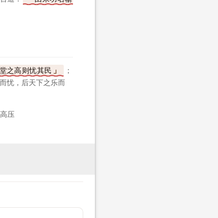
堂之高则忧其民
；
忧而忧，后天下之乐而
高压