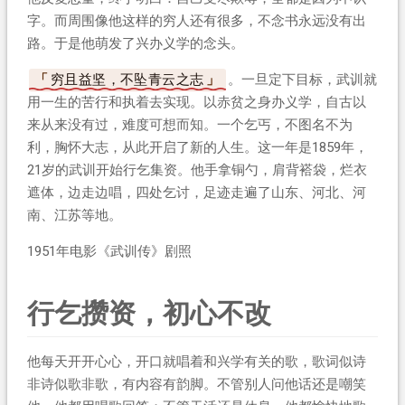
字。而周围像他这样的穷人还有很多，不念书永远没有出
路。于是他萌发了兴办义学的念头。
穷且益坚，不坠青云之志
。一旦定下目标，武训就
用一生的苦行和执着去实现。以赤贫之身办义学，自古以
来从来没有过，难度可想而知。一个乞丐，不图名不为
利，胸怀大志，从此开启了新的人生。这一年是1859年，
21岁的武训开始行乞集资。他手拿铜勺，肩背褡袋，烂衣
遮体，边走边唱，四处乞讨，足迹走遍了山东、河北、河
南、江苏等地。
1951年电影《武训传》剧照
行乞攒资，初心不改
他每天开开心心，开口就唱着和兴学有关的歌，歌词似诗
非诗似歌非歌，有内容有韵脚。不管别人问他话还是嘲笑