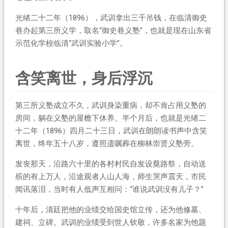
光绪二十二年（1896），武训拿出三千吊钱，在临清御史
巷办起第三所义学，取名“御史巷义塾”，也就是现在山东省
示范化学校临清“武训实验小学”。
含笑离世，身后浮沉
第三所义塾成立不久，武训身染重病，却不肯占用义塾的
房间，躺在义塾的屋檐下休养。半个月后，也就是光绪二
十二年（1896）四月二十三日，武训在朗朗读书声中含笑
离世，终年五十八岁，遵照遗嘱葬在柳林崇贤义塾旁。
发丧那天，沿路六十里的各村村民自发设奠路祭，自动送
殡的有上万人，沿途观者人山人海，师生哭声震天，市民
闻讯落泪，当时有人低声互相问：“谁说武训没有儿子？”
十年后，清廷把他的业绩交给国史馆立传，还为他修墓、
建祠、立碑。武训的业绩受到世人钦敬，许多名家为他题