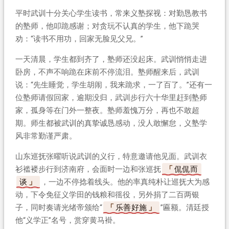
平时武训十分关心学生读书，常来义塾探视：对勤恳教书
的塾师，他叩跪感谢；对贪玩不认真的学生，他下跪哭
劝：“读书不用功，回家无脸见父兄。”
一天清晨，学生都到齐了，塾师还没起床。武训悄悄走进
卧房，不声不响跪在床前不停流泪。塾师醒来后，武训
说：“先生睡觉，学生胡闹，我来跪求，一了百了。”还有一
位塾师请假回家，逾期没归，武训步行六十华里赶到塾师
家，孤身等在门外一整夜。塾师羞愧万分，再也不敢超
期。师生都被武训的真挚诚恳感动，没人敢懈怠，义塾学
风非常勤谨严肃。
山东巡抚张曜听说武训的义行，特意邀请他见面。武训衣
衫褴褛步行到济南府，会面时一边和张巡抚
侃侃而
谈
，一边不停捻着线头。他的率真纯朴让巡抚大为感
动，下令免征义学田的钱粮和徭役，另外捐了二百两银
子，同时奏请光绪帝颁给“
乐善好施
”匾额。清廷授
他“义学正”名号，赏穿黄马褂。