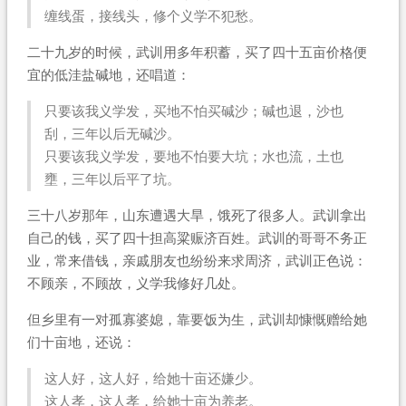
缠线蛋，接线头，修个义学不犯愁。
二十九岁的时候，武训用多年积蓄，买了四十五亩价格便
宜的低洼盐碱地，还唱道：
只要该我义学发，买地不怕买碱沙；碱也退，沙也
刮，三年以后无碱沙。
只要该我义学发，要地不怕要大坑；水也流，土也
壅，三年以后平了坑。
三十八岁那年，山东遭遇大旱，饿死了很多人。武训拿出
自己的钱，买了四十担高粱赈济百姓。武训的哥哥不务正
业，常来借钱，亲戚朋友也纷纷来求周济，武训正色说：
不顾亲，不顾故，义学我修好几处。
但乡里有一对孤寡婆媳，靠要饭为生，武训却慷慨赠给她
们十亩地，还说：
这人好，这人好，给她十亩还嫌少。
这人孝，这人孝，给她十亩为养老。