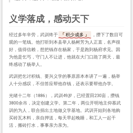
义学落成，感动天下
经过多年辛劳，武训终于
积少成多
，攒下了数目可
观的一笔钱。他打听到本县举人杨树芳为人正直，名声很
好，值得信赖，想把钱存在杨家，于是跑到杨府求见。因
为他是乞丐，守门人不让进，他就在大门口跪了两天，最
终感动了杨举人。
武训把乞讨积钱、要兴义学的事原原本本讲了一遍，杨举
人十分感叹，不但答应帮他存钱，还表示要帮他办学。
光绪十二年（1886），武训49岁，已经置田230亩，攒钱
3800余吊，决定创建义学。第二年，两位开明地主仰慕武
训的为人，联合捐出土地做义学基地。武训开始到各地购
买砖瓦木料，亲自押送，每天早起晚睡，和工人一起干
活，搬砖打水，事事亲力亲为。