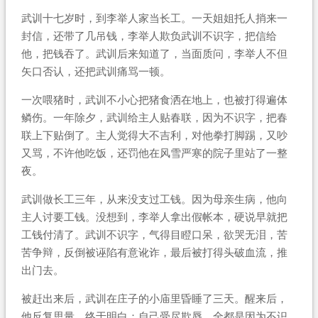
武训十七岁时，到李举人家当长工。一天姐姐托人捎来一
封信，还带了几吊钱，李举人欺负武训不识字，把信给
他，把钱吞了。武训后来知道了，当面质问，李举人不但
矢口否认，还把武训痛骂一顿。
一次喂猪时，武训不小心把猪食洒在地上，也被打得遍体
鳞伤。一年除夕，武训给主人贴春联，因为不识字，把春
联上下贴倒了。主人觉得大不吉利，对他拳打脚踢，又吵
又骂，不许他吃饭，还罚他在风雪严寒的院子里站了一整
夜。
武训做长工三年，从来没支过工钱。因为母亲生病，他向
主人讨要工钱。没想到，李举人拿出假帐本，硬说早就把
工钱付清了。武训不识字，气得目瞪口呆，欲哭无泪，苦
苦争辩，反倒被诬陷有意讹诈，最后被打得头破血流，推
出门去。
被赶出来后，武训在庄子的小庙里昏睡了三天。醒来后，
他反复思量，终于明白：自己受尽欺辱，全都是因为不识