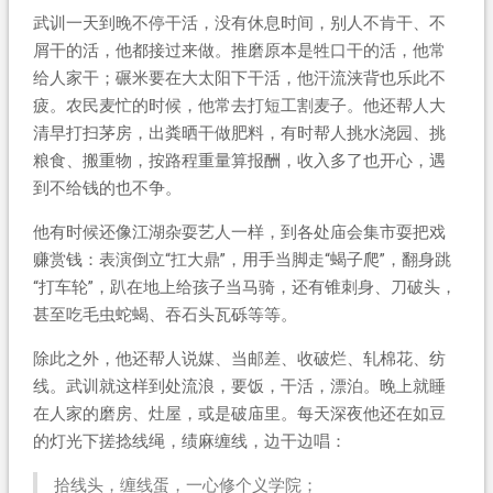
武训一天到晚不停干活，没有休息时间，别人不肯干、不
屑干的活，他都接过来做。推磨原本是牲口干的活，他常
给人家干；碾米要在大太阳下干活，他汗流浃背也乐此不
疲。农民麦忙的时候，他常去打短工割麦子。他还帮人大
清早打扫茅房，出粪晒干做肥料，有时帮人挑水浇园、挑
粮食、搬重物，按路程重量算报酬，收入多了也开心，遇
到不给钱的也不争。
他有时候还像江湖杂耍艺人一样，到各处庙会集市耍把戏
赚赏钱：表演倒立“扛大鼎”，用手当脚走“蝎子爬”，翻身跳
“打车轮”，趴在地上给孩子当马骑，还有锥刺身、刀破头，
甚至吃毛虫蛇蝎、吞石头瓦砾等等。
除此之外，他还帮人说媒、当邮差、收破烂、轧棉花、纺
线。武训就这样到处流浪，要饭，干活，漂泊。晚上就睡
在人家的磨房、灶屋，或是破庙里。每天深夜他还在如豆
的灯光下搓捻线绳，绩麻缠线，边干边唱：
拾线头，缠线蛋，一心修个义学院；