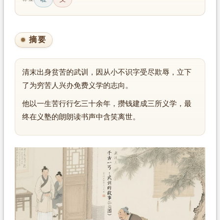
摘要
清末出身贫苦的武训，因从小不识字受尽欺辱，立下
了为穷苦人兴办免费义学的志向。
他以一生苦行行乞三十余年，攒钱建成三所义学，最
终在义塾的朗朗读书声中含笑离世。