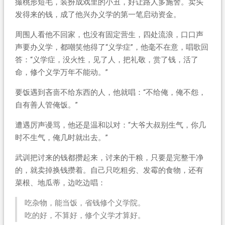
撮桃形短毛，装扮成戏里的小丑，好让路人多施舍。卖头
发得来的钱，成了他兴办义学的第一笔启动资金。
周围人看他不回家，也没有固定营生，四处流浪，口口声
声要办义学，都嘲笑他得了“义学症”，他毫不在意，唱歌回
答：“义学症，没火性，见了人，把礼敬，赏了钱，活了
命，修个义学万年不能动。”
要饭遇到吝啬不给东西的人，他就唱：“不给俺，俺不怨，
自有善人管俺饭。”
遭遇厉声谩骂，他还是温和以对：“大爷大叔别生气，你几
时不生气，俺几时就出去。”
武训把讨来的钱都攒起来，讨来的干粮，只要是完整干净
的，就卖掉换钱攒着。自己只吃粗劣、发霉的食物，还有
菜根、地瓜蒂，边吃边唱：
吃杂物，能当饭，省钱修个义学院。
吃的好，不算好，修个义学才算好。