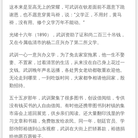
这本来是至高无上的荣耀，可武训在钦差面前不愿意下跪
谢恩，也不愿意穿黄马褂，说：“义学正，不用封，黄马
褂，没有用。修个义学万年不能动。”
光绪十六年（1890），武训资助了证和尚二百三十吊钱，
又在今属临清市的杨二庄兴办了第二所义学。
武训一心一意兴办义学，为了免去家室拖累，他一生不娶
妻、不置家，过着清苦的生活，从来没在自己身上花过一
文钱。武训晚年声名远播，各处男女老幼都敬重欢迎他。
无论走到哪里，一到吃饭时间，大家都争相请他回家，殷
勤招待。
五十五岁那年，武训聚集了很多图书，创设借阅组，专供
没有钱买书的人自由借阅。有时他还携带图书到村镇的集
市庙会上巡回展览，供乡亲们阅读。还大量翻印浅显的学
习文章和书籍，免费散发给农民。同一年，朝廷官员、学
部侍郎裕德到山东视察，武训在大街上拦轿募款，裕德捐
给他两百两银子。