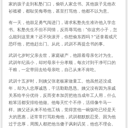
家的孩子走到私塾门口，偷听人家念书。其他孩子见他衣
衫褴褛，都耻笑侮辱他，甚至打骂他，他都不以为意。
有一天，他鼓足勇气闯进门，请求私塾先生准许他入学念
书。私塾先生不但不同情，反而辱骂他：“你这穷小子，怎
么能到这里来？还不快滚开，你想偷东西吗？”还拿着戒尺
恐吓他，把他赶出门。从此，武训不再提念书的事。
武训七岁时父亲去世，家庭破产，他跟着母亲乞讨为生。
武训年纪虽小，却对母亲十分孝顺，每次讨到干净可口的
干粮，一定带回去给母亲吃，自己从来不肯吃。
武训十五岁时，到姨父张老板家做童工。他虽然还没成
年，却为人忠厚诚恳，干活勤勤恳恳。姨父没有因为亲戚
关系给半分优待，反而变本加厉把他当成年工人用，什么
粗笨活都安排给他做。他每天忙个不停，活得像牛马一
样。姨父还从来不给他工钱，觉得赏他一碗饭吃已经是天
大的恩惠，还常常打骂欺侮他，武训都默默忍受。因为他
过于忠厚，周围人都把他当傻子讽刺讥笑，他也不理会。