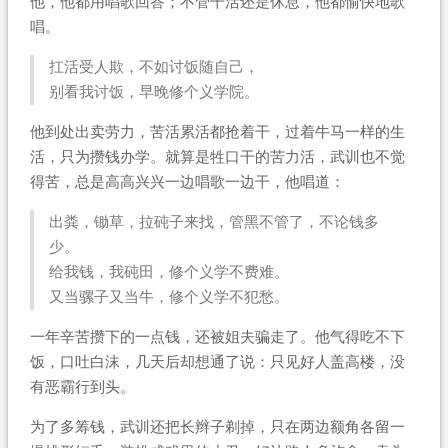
他，他都用唱歌回答；不管干活还是休息，他都愉快地歌
唱。
扛活受人欺，不如讨饭随自己，
别看我讨饭，早晚修个义学院。
他到处出卖劳力，苦活累活都抢着干，过着牛马一样的生
活，只为攒钱办学。就算是牲口干的苦力活，武训也不觉
得苦，总是高高兴兴一边唱歌一边干，他唱道：
出粪，锄草，拉砘子来找，管黑不管了，不论钱多
少。
给我钱，我砘田，修个义学不费难。
又当骡子又当牛，修个义学不犯愁。
一年辛苦攒下的一点钱，还被姐夫骗走了。他气得吃不下
饭，口吐白沫，几天后却想通了说：只见好人盖高楼，没
有恶霸行到头。
为了多筹钱，武训还把长辫子剃掉，只在两边额角各留一