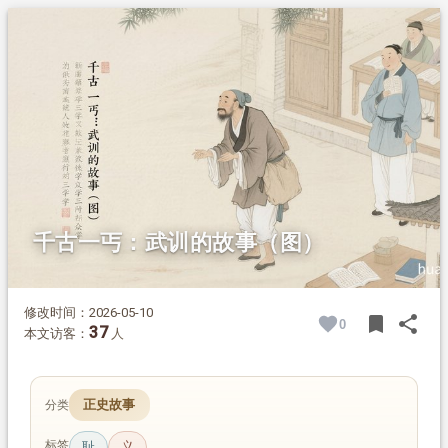
1.
摘要
2.
正文
2.1.
早年贫苦，立下志向
2.2.
行乞攒资，初心不改
2.3.
义学落成，感动天下
2.4.
含笑离世，身后浮沉
千古一丐：武训的故事（图）
修改时间：2026-05-10
bookmark
share
0
BOOK
SH
37
本文访客：
人
正史故事
分类
标签
耻
义