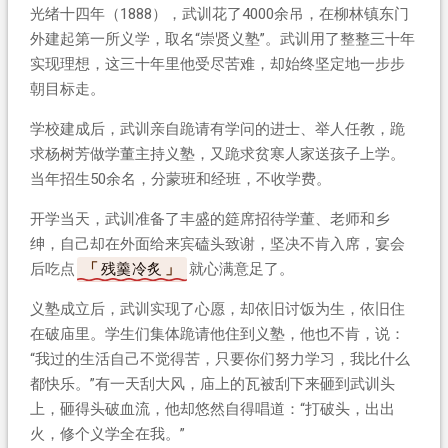
光绪十四年（1888），武训花了4000余吊，在柳林镇东门
外建起第一所义学，取名“崇贤义塾”。武训用了整整三十年
实现理想，这三十年里他受尽苦难，却始终坚定地一步步
朝目标走。
学校建成后，武训亲自跪请有学问的进士、举人任教，跪
求杨树芳做学董主持义塾，又跪求贫寒人家送孩子上学。
当年招生50余名，分蒙班和经班，不收学费。
开学当天，武训准备了丰盛的筵席招待学董、老师和乡
绅，自己却在外面给来宾磕头致谢，坚决不肯入席，宴会
后吃点
残羹冷炙
就心满意足了。
义塾成立后，武训实现了心愿，却依旧讨饭为生，依旧住
在破庙里。学生们集体跪请他住到义塾，他也不肯，说：
“我过的生活自己不觉得苦，只要你们努力学习，我比什么
都快乐。”有一天刮大风，庙上的瓦被刮下来砸到武训头
上，砸得头破血流，他却悠然自得唱道：“打破头，出出
火，修个义学全在我。”