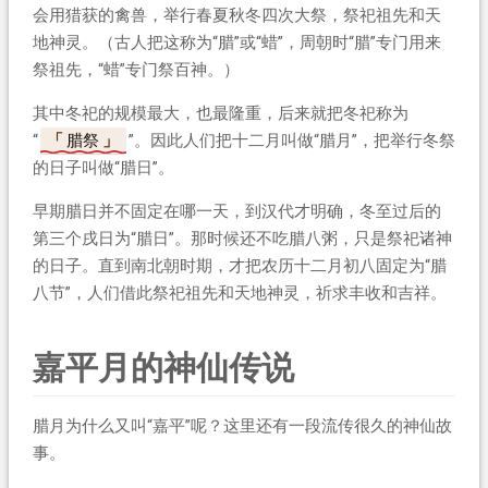
会用猎获的禽兽，举行春夏秋冬四次大祭，祭祀祖先和天
地神灵。（古人把这称为“腊”或“蜡”，周朝时“腊”专门用来
祭祖先，“蜡”专门祭百神。）
其中冬祀的规模最大，也最隆重，后来就把冬祀称为
“
腊祭
”。因此人们把十二月叫做“腊月”，把举行冬祭
的日子叫做“腊日”。
早期腊日并不固定在哪一天，到汉代才明确，冬至过后的
第三个戌日为“腊日”。那时候还不吃腊八粥，只是祭祀诸神
的日子。直到南北朝时期，才把农历十二月初八固定为“腊
八节”，人们借此祭祀祖先和天地神灵，祈求丰收和吉祥。
嘉平月的神仙传说
腊月为什么又叫“嘉平”呢？这里还有一段流传很久的神仙故
事。