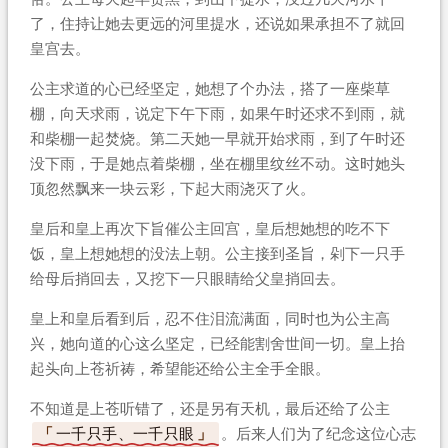
了，住持让她去更远的河里提水，还说如果承担不了就回
皇宫去。
公主求道的心已经坚定，她想了个办法，搭了一座柴草
棚，向天求雨，说定下午下雨，如果午时还求不到雨，就
和柴棚一起焚烧。第二天她一早就开始求雨，到了午时还
没下雨，于是她点着柴棚，坐在棚里纹丝不动。这时她头
顶忽然飘来一块云彩，下起大雨浇灭了火。
皇后和皇上再次下旨催公主回宫，皇后想她想的吃不下
饭，皇上想她想的没法上朝。公主接到圣旨，剁下一只手
给母后捎回去，又挖下一只眼睛给父皇捎回去。
皇上和皇后看到后，忍不住泪流满面，同时也为公主高
兴，她向道的心这么坚定，已经能割舍世间一切。皇上抬
起头向上苍祈祷，希望能还给公主全手全眼。
不知道是上苍听错了，还是另有天机，最后还给了公主
一千只手、一千只眼
。后来人们为了纪念这位心志