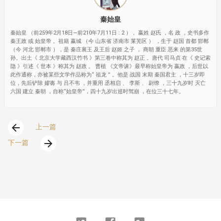
秦始皇
秦始皇 （前259年2月18日—前210年7月11日 : 2 ）， 嬴姓 赵氏 ，名 政 ，史书多作
秦王政 或 始皇帝 。祖籍 嬴城 （今 山东省 济南市 莱芜区 ） ，生于 赵国 首都 邯郸
（今 河北 邯郸市 ），是 秦庄襄王 及王后 赵姬 之子 ， 商朝 重臣 恶来 的第35世
孙。出土《 北京大学藏西汉竹书 》第三卷中称其为 赵正 。唐代 司马贞 在《 史记索
隐 》引述《 世本 》称其为 赵政 。 曹植 《文帝诔》最早称始皇帝为 嬴政 ，后世以
此作通称，亦被某些文学作品称为“ 祖龙 ” 。他是 战国 末期 秦国君主 ，十三岁即
位，先后铲除 嫪毐 与 吕不韦 ，并重用 丞相启 、 李斯 、 尉缭 ，三十九岁时 灭亡
六国 建立 秦朝 ，自称“始皇帝”，四十九岁出巡时驾崩 ，在位三十七年。
arrow_back
上一篇
arrow_forward
下一篇