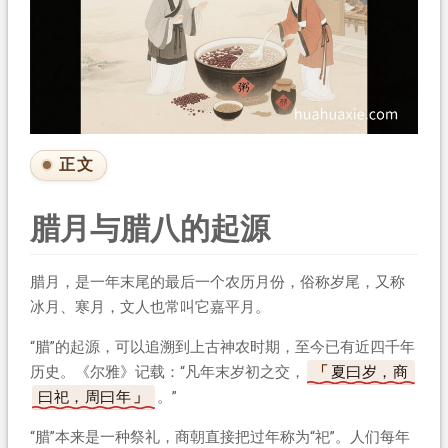
正文
腊月与腊八的起源
腊月，是一年末尾的最后一个农历月份，俗称岁尾，又称
冰月、寒月，文人也常叫它嘉平月。
“腊”的起源，可以追溯到上古神农时期，至今已有近四千年
历史。《尔雅》记载：“凡年末岁初之交，
夏曰岁，商
曰祀，周曰年
。”
“腊”本来是一种祭礼，商朝直接把过年称为“祀”。人们每年