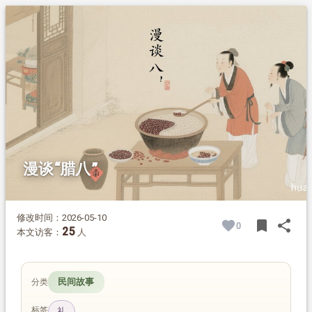
1.
摘要
2.
正文
2.1.
腊月与腊八的起源
2.2.
嘉平月的神仙传说
2.3.
腊八与腊八粥的民间故事
2.4.
腊八粥的食疗价值
漫谈“腊八”
修改时间：2026-05-10
bookmark
share
0
BOOK
SH
25
本文访客：
人
民间故事
分类
标签
礼