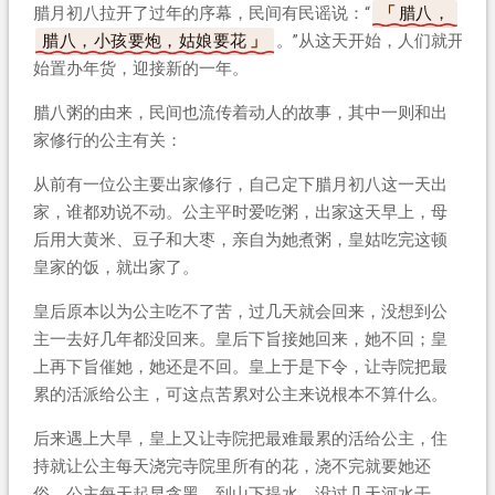
腊月初八拉开了过年的序幕，民间有民谣说：“
腊八，
腊八，小孩要炮，姑娘要花
。”从这天开始，人们就开
始置办年货，迎接新的一年。
腊八粥的由来，民间也流传着动人的故事，其中一则和出
家修行的公主有关：
从前有一位公主要出家修行，自己定下腊月初八这一天出
家，谁都劝说不动。公主平时爱吃粥，出家这天早上，母
后用大黄米、豆子和大枣，亲自为她煮粥，皇姑吃完这顿
皇家的饭，就出家了。
皇后原本以为公主吃不了苦，过几天就会回来，没想到公
主一去好几年都没回来。皇后下旨接她回来，她不回；皇
上再下旨催她，她还是不回。皇上于是下令，让寺院把最
累的活派给公主，可这点苦累对公主来说根本不算什么。
后来遇上大旱，皇上又让寺院把最难最累的活给公主，住
持就让公主每天浇完寺院里所有的花，浇不完就要她还
俗。公主每天起早贪黑，到山下提水，没过几天河水干