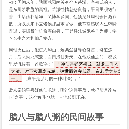
相传周朝末年，陕西咸阳南关有个叫茅濛、字初成的人，
是东卿茅君盈的高祖。茅濛性情慈悲良善，平日里积德行
善，生活俭朴清净，又博学多闻。他预见到周朝会日渐衰
败，所以从来不去诸侯那里求官做。他常常感叹人生转瞬
即逝，要抓紧时机修养自身，于是拜北城鬼谷子为师，学
习长生之术和仙丹秘方。
周朝灭亡后，他进入华山，远离尘世静心修炼，修道炼
丹，后来乘龙驾云，白日成仙升天。在他成仙之前，都城
里就流传着一首歌谣：“
神仙得者茅初成，驾龙上升入
太清。时下玄洲戏赤城，继世而往在我盈。帝若学之腊嘉
平
（嘉平是腊月的一种叫法）。”
后来秦始皇喜好修仙求道，听说这件事后，就把腊月改名
叫“嘉平”，这个称呼也就一直流传到现在。
腊八与腊八粥的民间故事