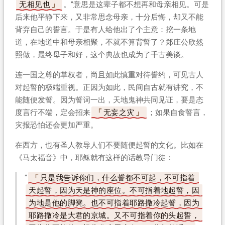
无相见也
。”意思是这辈子都不想再和母亲相见。可是
后来他平静下来，又非常思念母亲，十分后悔，却又不能
背弃自己的誓言。于是有人给他出了个主意：挖一条地
道，在地道中和母亲相聚，不就不算背誓了？郑庄公欣然
照做，最终母子和好，这个典故也成为了千古美谈。
连一国之尊的掌权者，尚且如此慎重对待誓约，可见古人
对起誓的极端重视。正因为如此，民间自古就有讲究，不
能随便发誓。因为誓词一出，天地鬼神共同见证，要是态
度言行不端，定会招来
无妄之灾
；如果自食誓言，
灾报恐怕还会更加严重。
在西方，也有圣人教导人们不要随便起誓的文化。比如在
《马太福音》中，耶稣就有这样的话教导门徒：
“
只是我告诉你们，什么誓都不可起，不可指着
天起誓，因为天是神的座位。不可指着地起誓，因
为地是他的脚凳。也不可指着耶路撒冷起誓，因为
耶路撒冷是大君的京城。又不可指着你的头起誓，