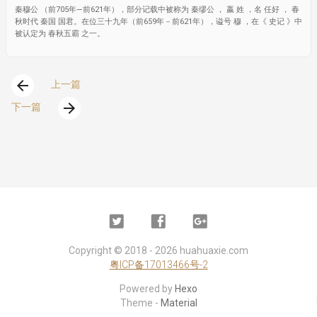
秦穆公 （前705年—前621年），部分记载中被称为 秦缪公 ， 嬴 姓 ，名 任好 ， 春
秋时代 秦国 国君。在位三十九年（前659年－前621年），谥号 穆 ，在《 史记 》中
被认定为 春秋五霸 之一。
arrow_back
上一篇
arrow_forward
下一篇
Twitter
Facebook
Google
Plus
Copyright ©
2018 - 2026
huahuaxie.com
粤ICP备17013466号-2
Powered by
Hexo
Theme -
Material