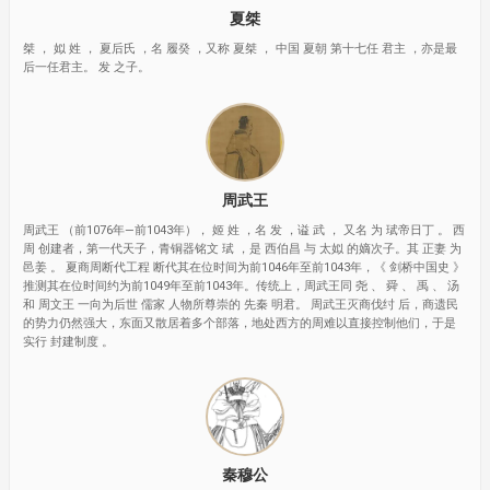
夏桀
桀 ， 姒 姓 ， 夏后氏 ，名 履癸 ，又称 夏桀 ， 中国 夏朝 第十七任 君主 ，亦是最
后一任君主。 发 之子。
周武王
周武王 （前1076年—前1043年）， 姬 姓 ，名 发 ，谥 武 ， 又名 为 珷帝日丁 。 西
周 创建者，第一代天子，青铜器铭文 珷 ，是 西伯昌 与 太姒 的嫡次子。其 正妻 为
邑姜 。 夏商周断代工程 断代其在位时间为前1046年至前1043年，《 剑桥中国史 》
推测其在位时间约为前1049年至前1043年。传统上，周武王同 尧 、 舜 、 禹 、 汤
和 周文王 一向为后世 儒家 人物所尊崇的 先秦 明君。 周武王灭商伐纣 后，商遗民
的势力仍然强大，东面又散居着多个部落，地处西方的周难以直接控制他们，于是
实行 封建制度 。
秦穆公