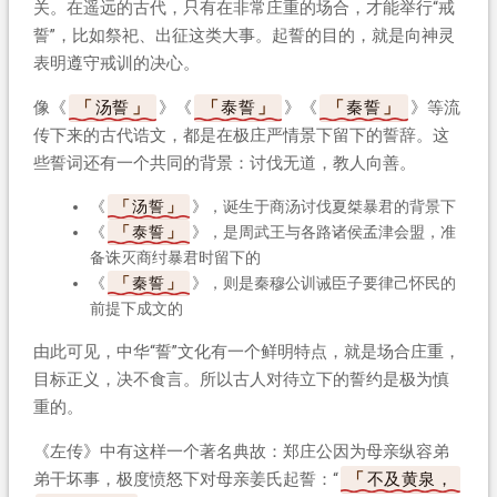
关。在遥远的古代，只有在非常庄重的场合，才能举行“戒
誓”，比如祭祀、出征这类大事。起誓的目的，就是向神灵
表明遵守戒训的决心。
像《
汤誓
》《
泰誓
》《
秦誓
》等流
传下来的古代诰文，都是在极庄严情景下留下的誓辞。这
些誓词还有一个共同的背景：讨伐无道，教人向善。
《
汤誓
》，诞生于商汤讨伐夏桀暴君的背景下
《
泰誓
》，是周武王与各路诸侯孟津会盟，准
备诛灭商纣暴君时留下的
《
秦誓
》，则是秦穆公训诫臣子要律己怀民的
前提下成文的
由此可见，中华“誓”文化有一个鲜明特点，就是场合庄重，
目标正义，决不食言。所以古人对待立下的誓约是极为慎
重的。
《左传》中有这样一个著名典故：郑庄公因为母亲纵容弟
弟干坏事，极度愤怒下对母亲姜氏起誓：“
不及黄泉，