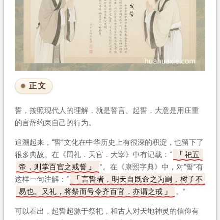
正文
誓，按照现代人的理解，就是誓言、起誓，大意是用庄重
的言辞约束自己的行为。
追溯起来，“誓”文化在中华历史上有很深的积淀，也留下了
很多典故。在《周礼．天官．大宰》中有记载：“
祀五
帝，则掌百官之戒誓
”。在《康熙字典》中，对“誓”有
这样一句注解：“
言誓者，明天自既命之为嗣，树子不
易也。又礼，将祭而号令齐百官，亦谓之戒
。”
可以看出，起誓起源于祭祀，和古人对天地神灵的信仰有