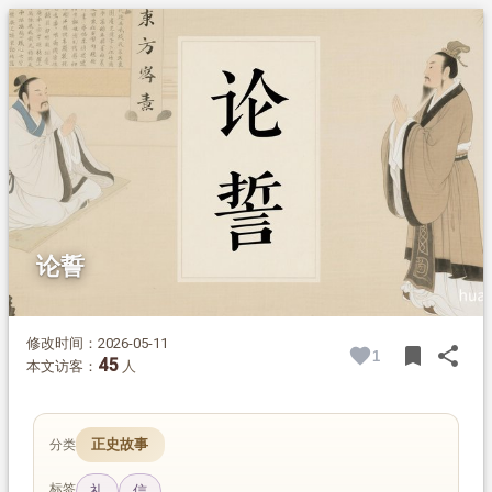
1.
摘要
2.
正文
论誓
修改时间：2026-05-11
bookmark
share
1
BOOK
SH
45
本文访客：
人
正史故事
分类
标签
礼
信