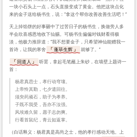
一块小石头上一点，石头直接变成了黄金。他把这块点化
来的金子送给杨书生，说：“拿这个帮你改善改善生活吧！”
天上掉馅饼的好事砸中了过苦日子的杨书生，换做旁人多
半会欣喜感恩地收下仙赐。可杨书生偏偏对钱财看得极
淡，他极力推辞道：“我不想要金子，只希望神仙能赠我一
首诗，让我的寒舍
蓬荜生辉
就够了。”
回道人
听罢，拿起毛笔蘸上朱砂，在墙壁上题诗一
首：
杨君真悫士，孝行动穹壤。
上帝怜其勤，七夕遣回往。
须臾药顽石，助子为孝养。
子既不我受，吾亦不汝强。
风埃难久留，愿子志勿爽。
行看首鼠纪，青云如返掌。
（白话释义：杨君真是高尚之士，他的孝行感动天地。上