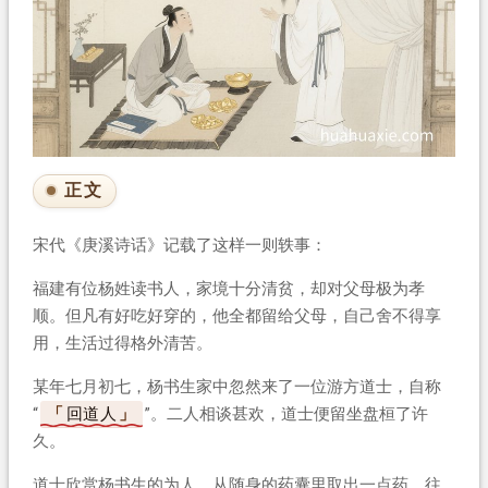
正文
宋代《庚溪诗话》记载了这样一则轶事：
福建有位杨姓读书人，家境十分清贫，却对父母极为孝
顺。但凡有好吃好穿的，他全都留给父母，自己舍不得享
用，生活过得格外清苦。
某年七月初七，杨书生家中忽然来了一位游方道士，自称
“
回道人
”。二人相谈甚欢，道士便留坐盘桓了许
久。
道士欣赏杨书生的为人，从随身的药囊里取出一点药，往