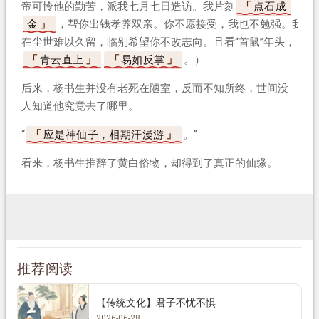
帝可怜他的勤苦，派我七月七日造访。我片刻
点石成
金
，帮你出钱孝养双亲。你不愿接受，我也不勉强。我
在尘世难以久留，临别希望你不改志向。且看“首鼠”年头，
青云直上
易如反掌
。）
后来，杨书生并没有老死在陋室，反而不知所终，世间没
人知道他究竟去了哪里。
“
应是神仙子，相期汗漫游
。”
看来，杨书生推辞了黄白俗物，却得到了真正的仙缘。
推荐阅读
【传统文化】君子不忧不惧
2026-06-28