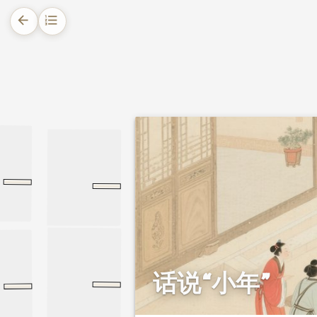
arrow_back
format_list_numbered
1.
摘要
2.
正文
2.1.
灶神的起源与职责
2.2.
古今祭灶的传统规矩
敬灶全书
淮南子
2.3.
民间小年民俗
话说“小年”
传统吉祥图案
民间童谣