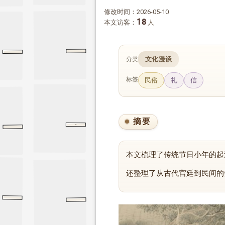
修改时间：2026-05-10
18
本文访客：
人
传统吉祥图案
民间俗谚
文化漫谈
分类
标签
民俗
礼
信
摘要
·
周易
泰
泰
本文梳理了传统节日小年的起
还整理了从古代宫廷到民间的
应篇
传统吉祥图案