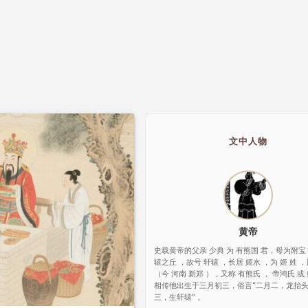
文中人物
黄帝
史载黄帝的父亲 少典 为 有熊国 君，母为附宝
辕之丘 ，故号 轩辕 ，长居 姬水 ，为 姬 姓 
（今 河南 新郑 ），又称 有熊氏 ， 帝鸿氏 或
相传他出生于三月初三，俗言“二月二，龙抬
三，生轩辕” 。