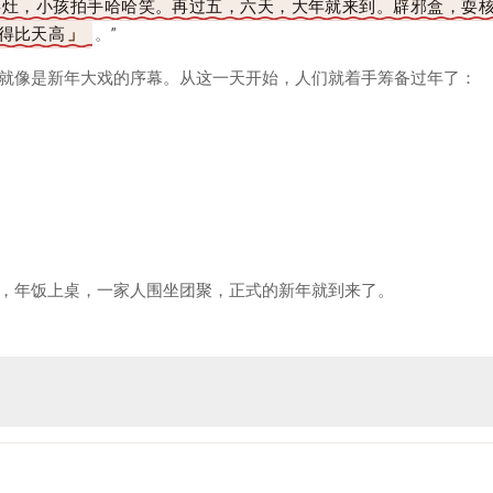
罢灶，小孩拍手哈哈笑。再过五，六天，大年就来到。辟邪盒，耍
得比天高
。”
就像是新年大戏的序幕。从这一天开始，人们就着手筹备过年了：
，年饭上桌，一家人围坐团聚，正式的新年就到来了。