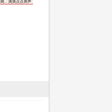
核桃，滴滴点点两声