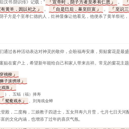
后汉书·阴识传》记载：“
宣帝时，阴子方者至孝有仁恩
。
家有黄羊，因以祀之
。
自是巳后，暴至巨富
。
至识三
”阴子方是个至孝仁德的人，灶神显像让他看见，他便杀了黄羊祭祀
们通过各种活动表达对神灵的敬仰，企盼福寿安康，剪贴窗花是最盛
案贴在窗户上，希望新年能给自己和家人带来吉祥。常见的窗花主题
穿桃柳
狮子滚绣球
龙戏珠
）、五蝠（福）捧寿
鸳鸯戏水
、刘海戏金蝉
大登殿，二度梅，三娘教子四进士，五女拜寿六月雪，七月七日天河
丰富的文化内涵，也增添了过年的喜庆气氛。