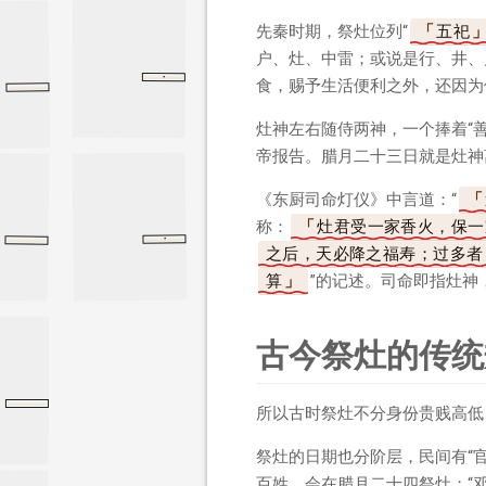
先秦时期，祭灶位列“
五祀
户、灶、中雷；或说是行、井、
·
食，赐予生活便利之外，还因为
八佾
论语
八佾
灶神左右随侍两神，一个捧着“
帝报告。腊月二十三日就是灶神
《东厨司命灯仪》中言道：“
称：
灶君受一家香火，保一
·
礼记
祭法
祭法
之后，天必降之福寿；过多者
算
”的记述。司命即指灶
古今祭灶的传统
民间传说
所以古时祭灶不分身份贵贱高低
祭灶的日期也分阶层，民间有“官
百姓，会在腊月二十四祭灶；“