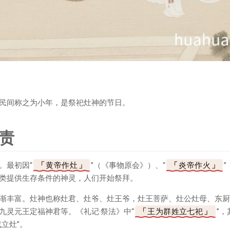
民间称之为小年，是祭祀灶神的节日。
责
。最初因“
黄帝作灶
”（《事物原会》）、“
炎帝作火
类提供生存条件的神灵，人们开始祭拜。
渐丰富。灶神也称灶君、灶爷、灶王爷，灶王菩萨、灶公灶母、东厨
九灵元王定福神君等。《礼记·祭法》中“
王为群姓立七祀
”，
立灶”。