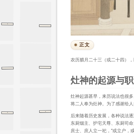
·
祭法
礼记
祭法
传统吉祥图案
正文
农历腊月二十三（或二十四），
民间传说
民间俗谚
灶神的起源与职
灶神起源甚早，来历说法也很多
将二人奉为灶神。为了感谢给人
·
·
窦仪传
宋史
窦仪传
阴识传
后汉书
阴识传
后来随着历史发展，各种说法逐
东厨烟主、护宅天尊、东厨司命
庶士、庶人立一祀，“或立户，或