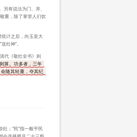
。另有说法为门、井、
敬重，除了掌管人们饮
时统计之后，向玉皇大
送灶神”。
。清代《敬灶全书》则
则算。功多者，三年
司命随其轻重，夺其纪
祭灶；“民”指一般平民
都会选择腊月二十三祭