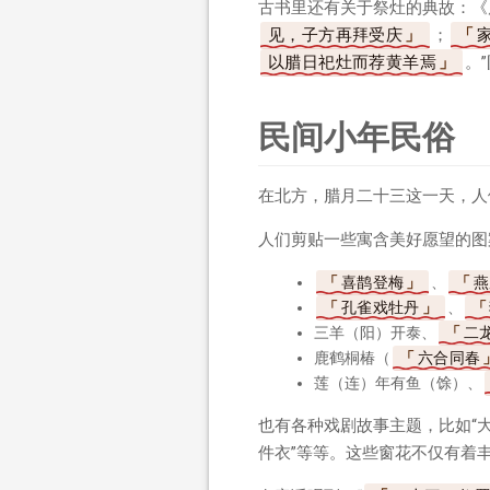
古书里还有关于祭灶的典故：《
见，子方再拜受庆
；
以腊日祀灶而荐黄羊焉
。
民间小年民俗
在北方，腊月二十三这一天，人
人们剪贴一些寓含美好愿望的图
喜鹊登梅
、
燕
孔雀戏牡丹
、
三羊（阳）开泰、
二
鹿鹤桐椿（
六合同春
莲（连）年有鱼（馀）、
也有各种戏剧故事主题，比如“
件衣”等等。这些窗花不仅有着