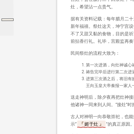
灶，希望沾一点贵气。
据有关资料记载：每年腊月二十
事物原会
新年福禧。祭灶这天，坤宁宫设
不了又甜又黏的食物，目的是祈
前拈香行礼。礼毕，宫殿监再奏
民间祭灶的流程大致为：
第一次进酒，向灶神诚心
祷告完毕后进行第二次进
进第三次酒之后，将旧有
王向玉皇大帝奏报一家人
送走神明后，除夕夜再把灶神接
他诸神一同来到人间。“接灶”
古人对神明一向恭敬崇祀，也能
示“
媚于灶
”的真正原因