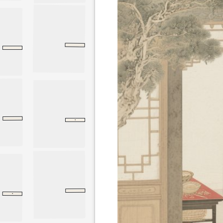
传统吉祥语
民间俗谚
·
民间俗谚
洪范
尚书
洪范
·
传统吉祥语
八佾
论语
八佾