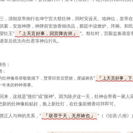
三，清朝皇帝例行在坤宁宫大祭灶神，同时安设天、地神位，皇帝在
供案，安放神牌，神牌前安放香烛供品，殿廷中设燎炉、拜褥。和民
望灶王“
上天言好事，回宫降吉祥
”。祭灶时，宫殿监奏请皇
请皇后依次向灶君等神位行礼。
祷告；
酒；
的灶神像恭恭敬敬揭下，焚香叩首后焚烧，虔诚祷告“
上天言好事，下
一年来的种种善事。
回来，这就是“接灶”或“接神”。因为除夕这一天，灶神会带着一家人
时把新的灶神像粘贴好，换上新灶灯，在灶龛前燃香叩拜即可。
摆正人与神的关系，“
获罪于天，无所祷也
”（《论语·八佾
。