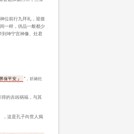
神位前行九拜礼，迎接
间一样，供品一般都少
帝到坤宁宫神像、灶君
界保平安
”，祈祷灶
应得的吉凶祸福，与其
》），这是孔子向世人揭