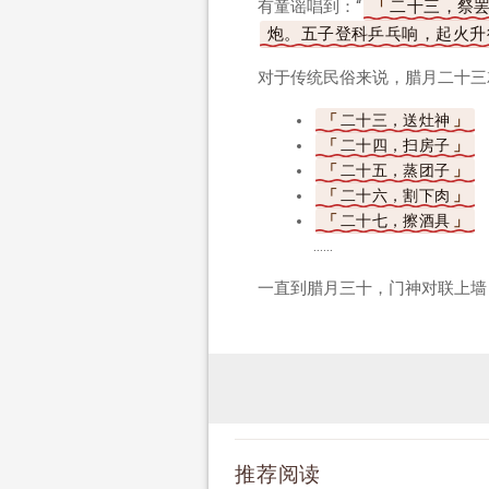
有童谣唱到：“
二十三，祭
炮。五子登科乒乓响，起火升
对于传统民俗来说，腊月二十三
二十三，送灶神
二十四，扫房子
二十五，蒸团子
二十六，割下肉
二十七，擦酒具
……
一直到腊月三十，门神对联上墙
推荐阅读