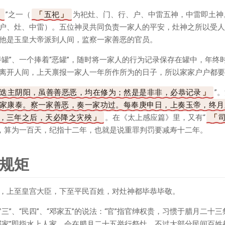
”之一（
五祀
为祀灶、门、行、户、中雷五神，中雷即土神
户、灶、中雷）。五位神灵共同负责一家人的平安，灶神之所以受人
他是玉皇大帝派到人间，监察一家善恶的官员。
善罐”、一个捧着“恶罐”，随时将一家人的行为记录保存在罐中，年终
离开人间，上天禀报一家人一年所作所为的日子，所以家家户户都要“
迭主阴阳，虽善善恶恶，均在修为；然是是非非，必恭记录
”
家康泰。察一家善恶，奏一家功过。每奉庚申日，上奏玉帝，终月
，三年之后，天必降之灾殃
。在《太上感应篇》里，又有“
神，算为一百天，纪指十二年，也就是说重罪判罚要减寿十二年。
规矩
，上至皇宫大臣，下至平民百姓，对灶神都毕恭毕敬。
三”、“民四”、“邓家五”的说法：“官”指官绅权贵，习惯于腊月二十三
邓家”即指水上人家，会在腊月二十五举行祭灶。不过大部分民间百姓