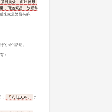
腊日晨炊，而灶神形
世，而遂繁昌，故后常
，后来家道繁昌兴盛。
行的民俗活动。
有：
配，
八仙庆寿
九