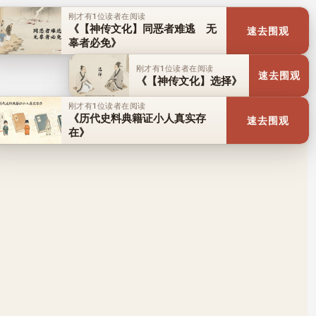
刚才有1位读者在阅读
《【神传文化】同恶者难逃 无
速去围观
辜者必免》
刚才有1位读者在阅读
速去围观
《【神传文化】选择》
刚才有1位读者在阅读
《历代史料典籍证小人真实存
速去围观
在》