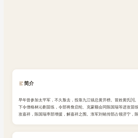
简介
早年曾参加太平军，不久叛去，投靠九江镇总黄开榜。冒姓黄氏[1
下令僧格林沁剿苗练，令部将詹启纶、克蒙额会同陈国瑞等进攻苗练
攻嘉祥，陈国瑞率部增援，解嘉祥之围。淮军刘铭传部占领济宁，陈国