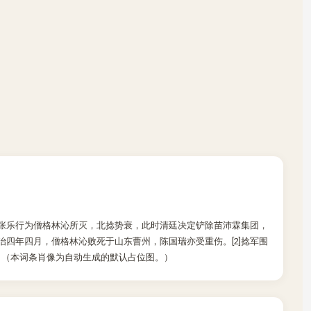
年张乐行为僧格林沁所灭，北捻势衰，此时清廷决定铲除苗沛霖集团，
四年四月，僧格林沁败死于山东曹州，陈国瑞亦受重伤。[2]捻军围
 （本词条肖像为自动生成的默认占位图。）