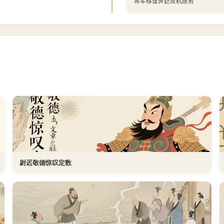
将军移遑奔赴应机除剪
尉迟敬德惊叹定数