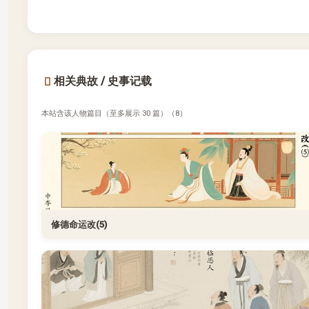
相关典故 / 史事记载
本站含该人物篇目（至多展示 30 篇）（8）
修德命运改(5)