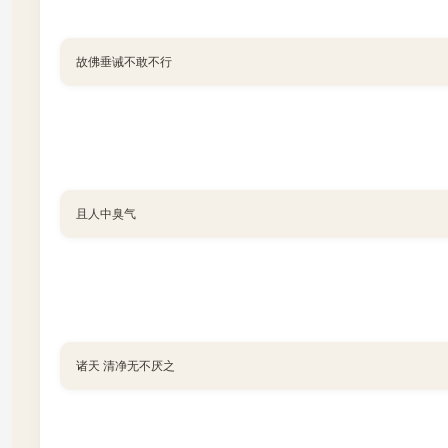
故佛垂诫不敢不行
且人中臭气
诸天 清净无不厌之