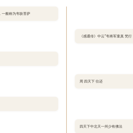
，一般称为韦驮菩萨
《感通传》中云“韦将军童真 梵行
周 四天下 往还
四天下中北天一州少有佛法