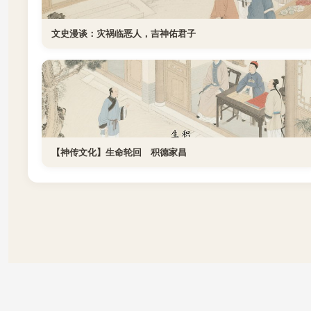
文史漫谈：灾祸临恶人，吉神佑君子
【神传文化】生命轮回 积德家昌