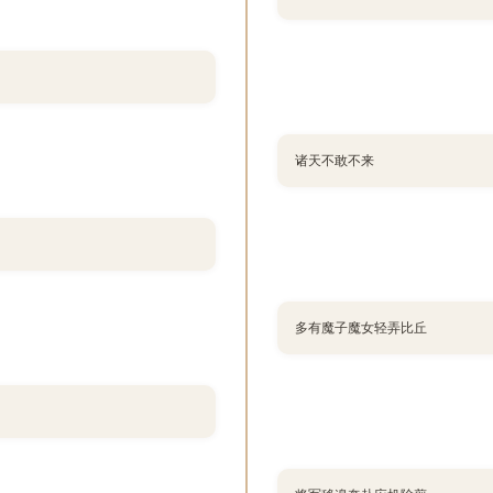
诸天不敢不来
多有魔子魔女轻弄比丘