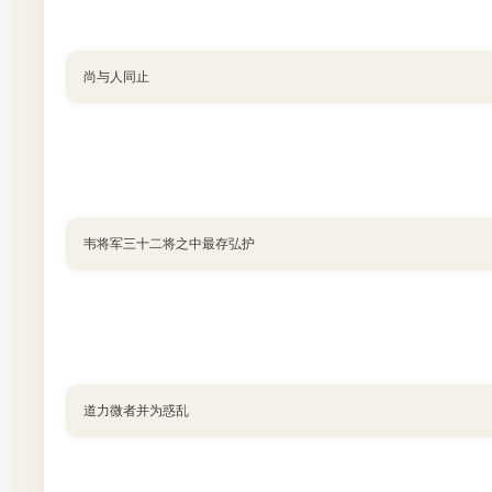
尚与人同止
韦将军三十二将之中最存弘护
道力微者并为惑乱