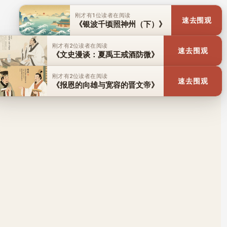
刚才有1位读者在阅读
《历史故事：县令爱护百姓得高
速去围观
寿》
刚才有1位读者在阅读
《【神传文化】忠勇仁孝 英名
速去围观
永存（图）》
刚才有1位读者在阅读
《【神传文化】淡泊以明志 宁
速去围观
静以致远》