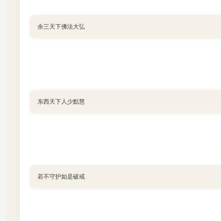
余三天下佛法大弘
东西天下人少黠慧
若不守护如是破戒