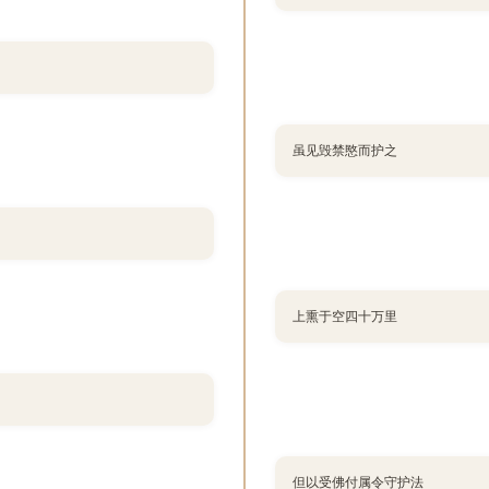
虽见毁禁愍而护之
上熏于空四十万里
但以受佛付属令守护法