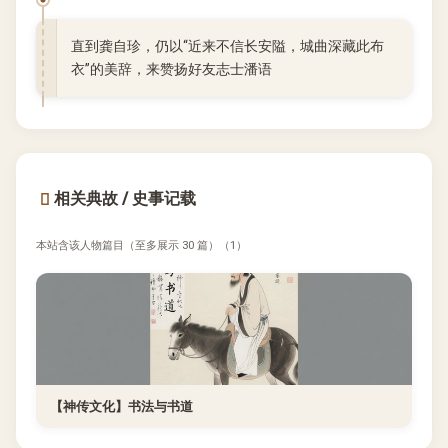
直到龚自珍，仍以“近来不信长安隘，城曲深藏此布
衣”的美辞，来赞扬好友志士潘语
相关典故 / 史事记载
本站含该人物篇目（至多展示 30 篇）（1）
【神传文化】书法与书道