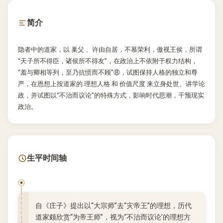
简介
隐者中的道家，以 巢父 、许由自居，不慕荣利，傲视王侯，所谓
“天子所不得臣，诸侯所不得友”，在政治上不依附于权力结构，
“羞与卿相等列，至乃抗愤而不顾”⑧，试图保持人格的独立和尊
严，在恩想上按道家的 理想人格 和 价值尺度 来立身处世、讲学论
政，并试图以“不治而议论”的特殊方式，影响时代思潮，干预现实
政治。
生平时间轴
自《庄子》提出以“大宗师”去“灾帝王”的理想，历代
道家颇欣赏“为帝王师”，视为“不治而议论’的理想方