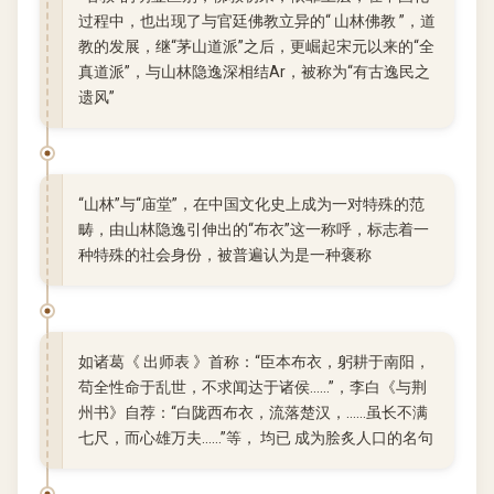
过程中，也出现了与官廷佛教立异的“ 山林佛教 ”，道
教的发展，继“茅山道派”之后，更崛起宋元以来的“全
真道派”，与山林隐逸深相结Ar，被称为“有古逸民之
遗风”
“山林”与“庙堂”，在中国文化史上成为一对特殊的范
畴，由山林隐逸引伸出的“布衣”这一称呼，标志着一
种特殊的社会身份，被普遍认为是一种褒称
如诸葛《 出师表 》首称：“臣本布衣，躬耕于南阳，
苟全性命于乱世，不求闻达于诸侯……”，李白《与荆
州书》自荐：“白陇西布衣，流落楚汉，……虽长不满
七尺，而心雄万夫……”等， 均已 成为脍炙人口的名句