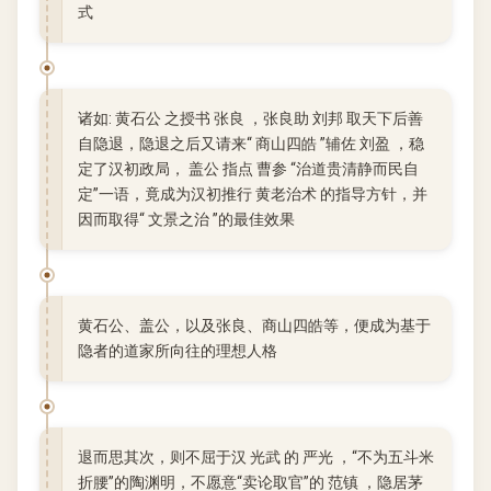
式
诸如: 黄石公 之授书 张良 ，张良助 刘邦 取天下后善
自隐退，隐退之后又请来“ 商山四皓 ”辅佐 刘盈 ，稳
定了汉初政局， 盖公 指点 曹参 “治道贵清静而民自
定”一语，竟成为汉初推行 黄老治术 的指导方针，并
因而取得“ 文景之治 ”的最佳效果
黄石公、盖公，以及张良、商山四皓等，便成为基于
隐者的道家所向往的理想人格
退而思其次，则不屈于汉 光武 的 严光 ，“不为五斗米
折腰”的陶渊明，不愿意“卖论取官”的 范镇 ，隐居茅