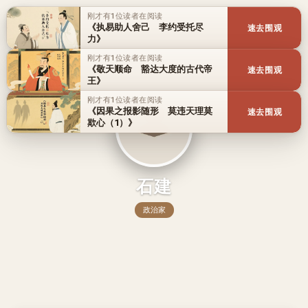
刚才有1位读者在阅读
《执易助人舍己 李约受托尽
速去围观
力》
刚才有1位读者在阅读
《敬天顺命 豁达大度的古代帝
速去围观
王》
刚才有1位读者在阅读
《因果之报影随形 莫违天理莫
速去围观
欺心（1）》
石建
政治家