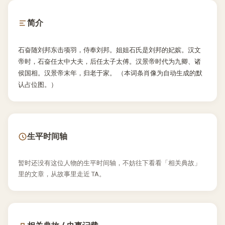
简介
石奋随刘邦东击项羽，侍奉刘邦。姐姐石氏是刘邦的妃嫔。汉文
帝时，石奋任太中大夫，后任太子太傅。汉景帝时代为九卿、诸
侯国相。汉景帝末年，归老于家。 （本词条肖像为自动生成的默
认占位图。）
生平时间轴
暂时还没有这位人物的生平时间轴，不妨往下看看「相关典故」
里的文章，从故事里走近 TA。