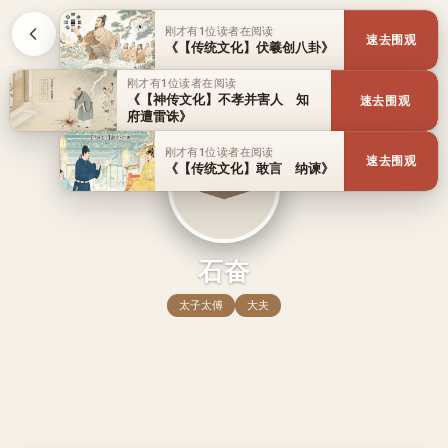
刚才有1位读者在阅读
速去围观
《【传统文化】伏羲创八卦》
刚才有1位读者在阅读
《【神传文化】不孝并害人 知
速去围观
府遭雷诛》
刚才有1位读者在阅读
速去围观
《【传统文化】敢言 纳谏》
石奋
太子太傅
大夫