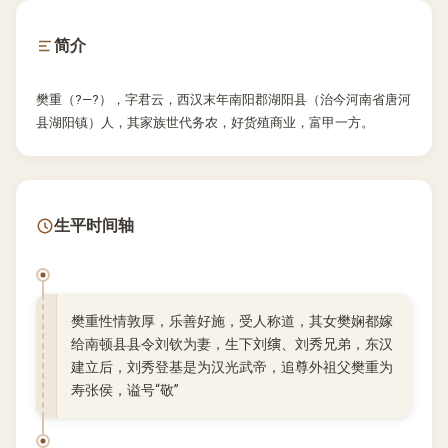
简介
樊重（?—?），字君云，西汉末年南阳郡湖阳县（治今河南省唐河
县湖阳镇）人，其家族世代务农，好货殖商业，富甲一方。
生平时间轴
樊重性情敦厚，乐善好施，受人称道，其女樊娴都嫁
给南顿县县令刘钦为妻，生下刘𬙂、刘秀兄弟，东汉
建立后，刘秀登基是为汉光武帝，追尊外祖父樊重为
寿张侯，谥号“敬”