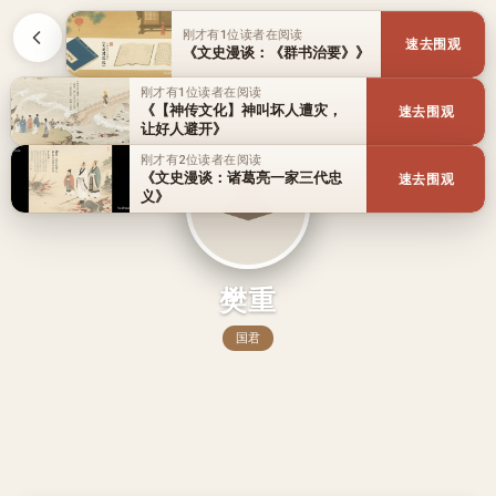
刚才有1位读者在阅读
速去围观
《文史漫谈：《群书治要》》
刚才有1位读者在阅读
《【神传文化】神叫坏人遭灾，
速去围观
让好人避开》
刚才有2位读者在阅读
《文史漫谈：诸葛亮一家三代忠
速去围观
义》
樊重
国君