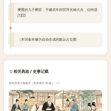
樊重的儿子樊宏，于建武年间官拜光禄大夫，位特进
[1][2]
（本词条肖像为自动生成的默认占位图
相关典故 / 史事记载
本站含该人物篇目（至多展示 30 篇）（1）