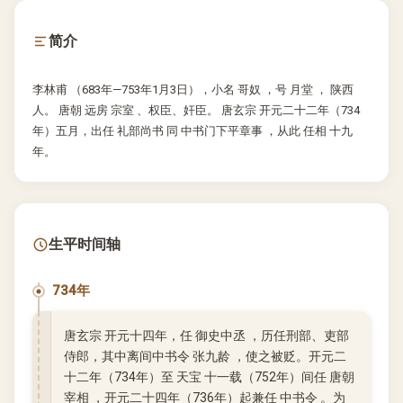
简介
李林甫 （683年—753年1月3日），小名 哥奴 ，号 月堂 ， 陕西
人。 唐朝 远房 宗室 、权臣、奸臣。 唐玄宗 开元二十二年（734
年）五月，出任 礼部尚书 同 中书门下平章事 ，从此 任相 十九
年。
生平时间轴
734年
唐玄宗 开元十四年，任 御史中丞 ，历任刑部、吏部
侍郎，其中离间中书令 张九龄 ，使之被贬。开元二
十二年（734年）至 天宝 十一载（752年）间任 唐朝
宰相 ，开元二十四年（736年）起兼任 中书令 。为