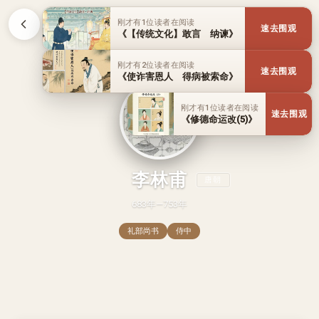
刚才有1位读者在阅读
速去围观
《【传统文化】敢言 纳谏》
刚才有2位读者在阅读
速去围观
《使诈害恩人 得病被索命》
刚才有1位读者在阅读
速去围观
《修德命运改(5)》
李林甫
唐朝
683年—753年
礼部尚书
侍中