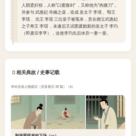
人阴柔奸狡，人称“口蜜腹剑” ，又称他为“肉腰刀” 。
并参与 武惠妃 夺嫡之谋，造成 皇太子 李瑛 、鄂王
李瑶 、光王 李琚 三位皇子被冤杀，意在拥立武惠妃
之子寿王 李瑁 ，未遂后又试图废黜新的皇太子 李玙
（即肃宗李亨），迫使李玙先后休弃一妻一妾。
相关典故 / 史事记载
本站含该人物篇目（至多展示 30 篇）（6）
制造冤狱者的下场（一）