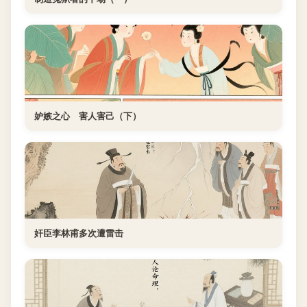
妒嫉之心 害人害己（下）
奸臣李林甫多次遭雷击