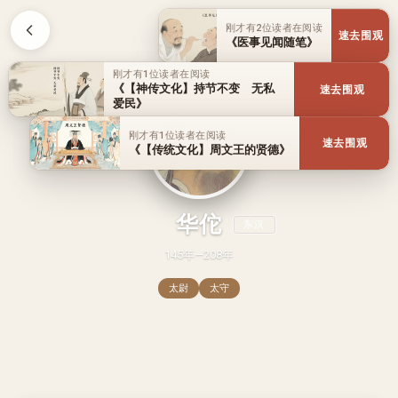
刚才有2位读者在阅读
速去围观
《医事见闻随笔》
刚才有1位读者在阅读
《【神传文化】持节不变 无私
速去围观
爱民》
刚才有1位读者在阅读
速去围观
《【传统文化】周文王的贤德》
华佗
东汉
145年—208年
太尉
太守