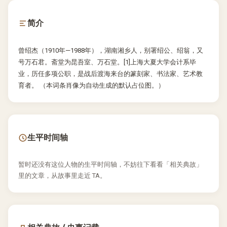
简介
曾绍杰（1910年—1988年），湖南湘乡人，别署绍公、绍翁，又
号万石君。斋堂为昆吾室、万石堂。[1]上海大夏大学会计系毕
业，历任多项公职，是战后渡海来台的篆刻家、书法家、艺术教
育者。 （本词条肖像为自动生成的默认占位图。）
生平时间轴
暂时还没有这位人物的生平时间轴，不妨往下看看「相关典故」
里的文章，从故事里走近 TA。