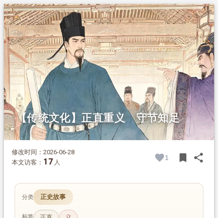
1.
摘要
2.
正文
2.1.
南北朝：不负旧主，重情重义
2.2.
隋朝：直谏敢言，不附权贵
2.3.
初唐：坚守原则，知止知足
【传统文化】正直重义 守节知足
修改时间：2026-06-28
bookmark
share
1
BOOK
SH
17
本文访客：
人
正史故事
分类
标签
正直
义