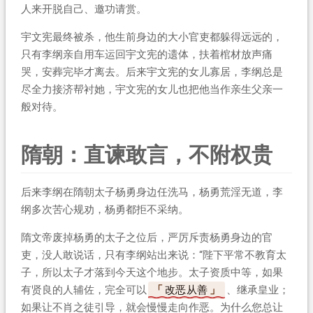
人来开脱自己、邀功请赏。
宇文宪最终被杀，他生前身边的大小官吏都躲得远远的，
只有李纲亲自用车运回宇文宪的遗体，扶着棺材放声痛
哭，安葬完毕才离去。后来宇文宪的女儿寡居，李纲总是
尽全力接济帮衬她，宇文宪的女儿也把他当作亲生父亲一
般对待。
隋朝：直谏敢言，不附权贵
后来李纲在隋朝太子杨勇身边任洗马，杨勇荒淫无道，李
纲多次苦心规劝，杨勇都拒不采纳。
隋文帝废掉杨勇的太子之位后，严厉斥责杨勇身边的官
吏，没人敢说话，只有李纲站出来说：“陛下平常不教育太
子，所以太子才落到今天这个地步。太子资质中等，如果
有贤良的人辅佐，完全可以
改恶从善
、继承皇业；
如果让不肖之徒引导，就会慢慢走向作恶。为什么您总让