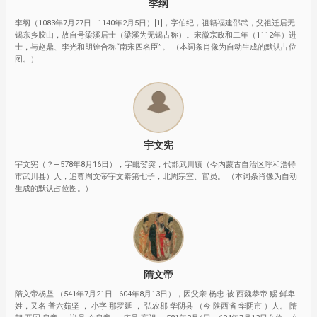
李纲
李纲（1083年7月27日—1140年2月5日）[1]，字伯纪，祖籍福建邵武，父祖迁居无
锡东乡胶山，故自号梁溪居士（梁溪为无锡古称）。宋徽宗政和二年（1112年）进
士，与赵鼎、李光和胡铨合称“南宋四名臣”。 （本词条肖像为自动生成的默认占位
图。）
宇文宪
宇文宪（？—578年8月16日），字毗贺突，代郡武川镇（今内蒙古自治区呼和浩特
市武川县）人，追尊周文帝宇文泰第七子，北周宗室、官员。 （本词条肖像为自动
生成的默认占位图。）
隋文帝
隋文帝杨坚 （541年7月21日—604年8月13日），因父亲 杨忠 被 西魏恭帝 赐 鲜卑
姓，又名 普六茹坚 ， 小字 那罗延 ， 弘农郡 华阴县 （今 陕西省 华阴市 ）人。 隋