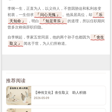
李纲一生，正直为人，以义待人，不曾因胁迫和私利改变
初衷，一生但求
问心无愧
。他虽居高位，却
乐
天知命
，明白
知足常乐
的道理，所以任职期间
曾多次称病辞职归隐。
自李纲起，李家五世同居，他的两个孙子也都因为
舍生
取义
闻名于世，为人们所称道。
推荐阅读
【神传文化】舍生取义 助人积德
2026-05-09