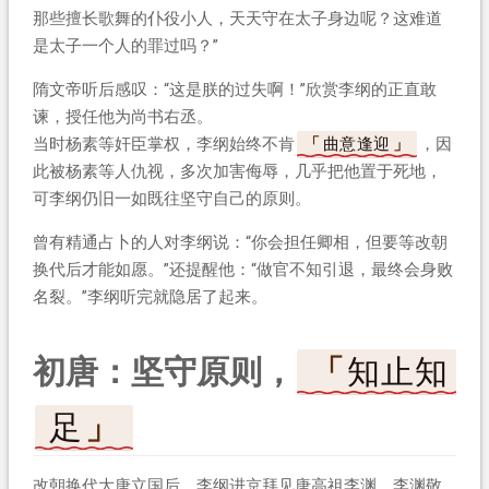
那些擅长歌舞的仆役小人，天天守在太子身边呢？这难道
是太子一个人的罪过吗？”
隋文帝听后感叹：“这是朕的过失啊！”欣赏李纲的正直敢
谏，授任他为尚书右丞。
当时杨素等奸臣掌权，李纲始终不肯
曲意逢迎
，因
此被杨素等人仇视，多次加害侮辱，几乎把他置于死地，
可李纲仍旧一如既往坚守自己的原则。
曾有精通占卜的人对李纲说：“你会担任卿相，但要等改朝
换代后才能如愿。”还提醒他：“做官不知引退，最终会身败
名裂。”李纲听完就隐居了起来。
初唐：坚守原则，
知止知
足
改朝换代大唐立国后，李纲进京拜见唐高祖李渊，李渊敬