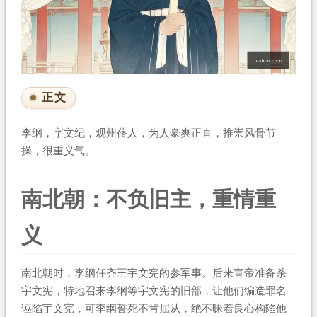
正文
李纲，字文纪，观州蓨人，为人豪爽正直，推崇风骨节
操，很重义气。
南北朝：不负旧主，重情重
义
南北朝时，李纲任齐王宇文宪的参军事。后来宣帝准备杀
宇文宪，特地召来李纲等宇文宪的旧部，让他们编造罪名
诬陷宇文宪，可李纲誓死不肯屈从，绝不昧着良心构陷他