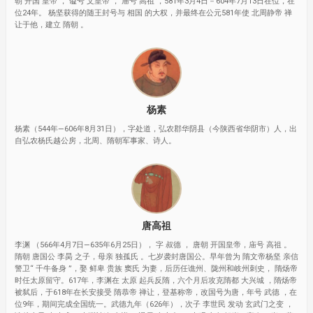
朝 开国 皇帝 ， 谥号 文皇帝 ， 庙号 高祖 ，581年3月4日－604年7月13日在位，在
位24年。 杨坚获得的随王封号与 相国 的大权，并最终在公元581年使 北周静帝 禅
让于他，建立 隋朝 。
杨素
杨素（544年—606年8月31日），字处道，弘农郡华阴县（今陕西省华阴市）人，出
自弘农杨氏越公房，北周、隋朝军事家、诗人。
唐高祖
李渊 （566年4月7日—635年6月25日）， 字 叔德 ， 唐朝 开国皇帝，庙号 高祖 。
隋朝 唐国公 李昺 之子，母亲 独孤氏 。七岁袭封唐国公。早年曾为 隋文帝杨坚 亲信
警卫“ 千牛备身 ”，娶 鲜卑 贵族 窦氏 为妻，后历任谯州、陇州和岐州刺史， 隋炀帝
时任太原留守。617年，李渊在 太原 起兵反隋，六个月后攻克隋都 大兴城 ，隋炀帝
被弑后，于618年在长安接受 隋恭帝 禅让，登基称帝，改国号为唐，年号 武德 ，在
位9年，期间完成全国统一。武德九年（626年），次子 李世民 发动 玄武门之变 ，