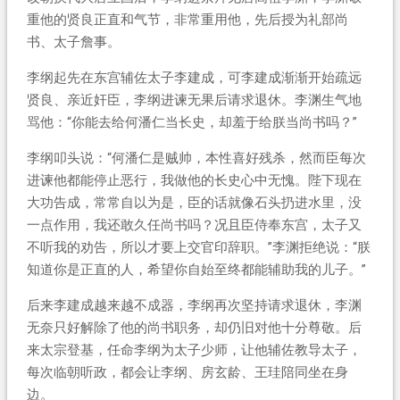
重他的贤良正直和气节，非常重用他，先后授为礼部尚
书、太子詹事。
李纲起先在东宫辅佐太子李建成，可李建成渐渐开始疏远
贤良、亲近奸臣，李纲进谏无果后请求退休。李渊生气地
骂他：“你能去给何潘仁当长史，却羞于给朕当尚书吗？”
李纲叩头说：“何潘仁是贼帅，本性喜好残杀，然而臣每次
进谏他都能停止恶行，我做他的长史心中无愧。陛下现在
大功告成，常常自以为是，臣的话就像石头扔进水里，没
一点作用，我还敢久任尚书吗？况且臣侍奉东宫，太子又
不听我的劝告，所以才要上交官印辞职。”李渊拒绝说：“朕
知道你是正直的人，希望你自始至终都能辅助我的儿子。”
后来李建成越来越不成器，李纲再次坚持请求退休，李渊
无奈只好解除了他的尚书职务，却仍旧对他十分尊敬。后
来太宗登基，任命李纲为太子少师，让他辅佐教导太子，
每次临朝听政，都会让李纲、房玄龄、王珪陪同坐在身
边。