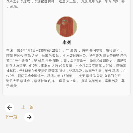
诛杀太子 李建成 ，李渊被迫 内禅 ，退居 太上皇 。 贞观 九年驾崩，享寿69岁，葬
于 献陵。
李渊
李渊 （566年4月7日—635年6月25日）， 字 叔德 ， 唐朝 开国皇帝，庙号 高祖 。
隋朝 唐国公 李昺 之子，母亲 独孤氏 。七岁袭封唐国公。早年曾为 隋文帝杨坚 亲信
警卫“ 千牛备身 ”，娶 鲜卑 贵族 窦氏 为妻，后历任谯州、陇州和岐州刺史， 隋炀帝
时任太原留守。617年，李渊在 太原 起兵反隋，六个月后攻克隋都 大兴城 ，隋炀帝
被弑后，于618年在长安接受 隋恭帝 禅让，登基称帝，改国号为唐，年号 武德 ，在
位9年，期间完成全国统一。武德九年（626年），次子 李世民 发动 玄武门之变 ，
诛杀太子 李建成 ，李渊被迫 内禅 ，退居 太上皇 。 贞观 九年驾崩，享寿69岁，葬
于 献陵。
arrow_back
上一篇
arrow_forward
下一篇