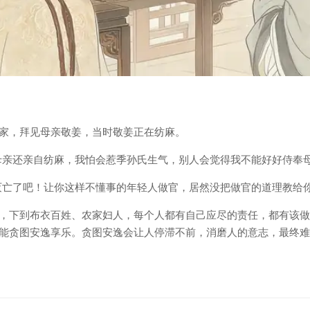
家，拜见母亲敬姜，当时敬姜正在纺麻。
母亲还亲自纺麻，我怕会惹季孙氏生气，别人会觉得我不能好好侍奉母
灭亡了吧！让你这样不懂事的年轻人做官，居然没把做官的道理教给你
，下到布衣百姓、农家妇人，每个人都有自己应尽的责任，都有该做
能贪图安逸享乐。贪图安逸会让人停滞不前，消磨人的意志，最终难