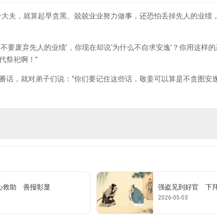
个大夫，就算起早贪黑、兢兢业业努力做事，还恐怕丢掉先人的业绩
定不要废弃先人的业绩’，你现在却说‘为什么不自求安逸’？你用这样
代祭祀啊！”
番话，就对弟子们说：“你们要记住这些话，敬姜可以算是不贪图安逸
心救助 善报彰显
强盗见到好官 下
2026-05-03