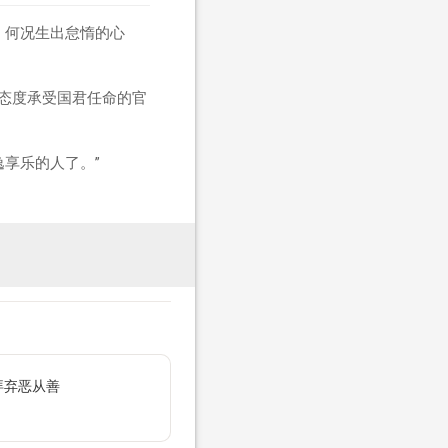
，何况生出怠惰的心
的态度承受国君任命的官
享乐的人了。”
拜弃恶从善