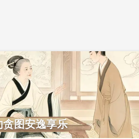
勿贪图安逸享乐