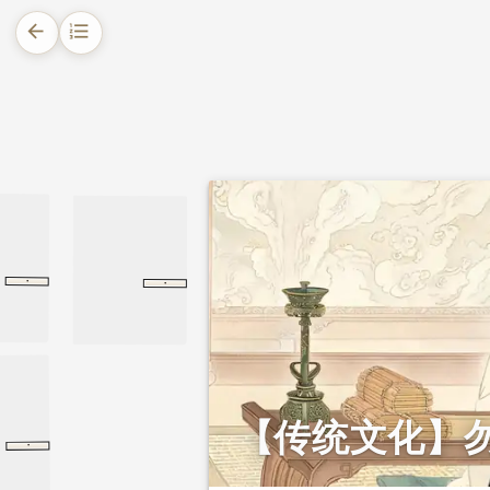
arrow_back
format_list_numbered
1.
摘要
2.
正文
2.1.
敬姜的说理
2.1.1.
自上而下的劳作本分
·
·
鲁语下
鲁语下
国语
鲁语下
国语
鲁语下
2.1.1.1.
天子的日常
2.1.1.2.
诸侯到士人的本分
2.1.1.3.
女眷的劳作
2.2.
对儿子的告诫
【传统文化】
·
襄公九年
襄公九年
左传