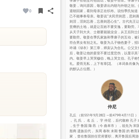
季康子在朝堂对他说话，敬姜不答应。季康子
敬姜，询问原因，敬姜讲出内朝与外朝之别。
bookmark
share
0
退朝回家，看到母亲正在织布。说怕季氏知道
BOOKMARK
SHARE
己不能事奉母亲。敬姜说“夫民劳则思，思则
则淫，淫则忘善，忘善则恶心生”。古代先王
贫瘠的土地，就是让百姓不要安逸，要勤劳。
从天子到大夫、士都要兢兢业业，从王后到士
要勤劳。敬姜在季氏家族和季康子的互动，被
符合男女有别之礼。敬姜为儿子物色妻子，招
吟诵《绿衣》第三章，师亥认为合礼。公父文
后，敬姜让他的妾室不要过度悲伤，以显示其
内。敬姜早上哭哭穆伯，晚上哭文伯。孔子称
礼。爱而无私，上下有章[2]。 （本词条肖像
的默认占位图。）
仲尼
孔丘 （前551年9月28日 —前479年4月11日 ）
， 孔 氏 ， 名 丘 ， 字 仲尼 ，后代敬称 孔子
，生于 鲁国 陬 邑（今 曲阜市 ），祖先为 宋
殷商 遗族后代， 东周 春秋 末期 鲁国 的 教育
家 ，曾在鲁国担任官府要职，离开鲁国后周