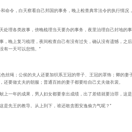
务和命令，白天察看自己邦国的事务，晚上检查典常法令的执行情况
天处理各类政事，傍晚梳理当天要办的事务，夜里治理自己封地的事
事，晚上复习梳理，夜间检查自己有没有过失，确认没有遗憾，之后
没有一天可以怠惰。”
黑色丝绳；公侯的夫人还要加织系王冠的带子、王冠的罩饰；卿的妻
，还要做丈夫的朝服；普通百姓的妻子都要给自己丈夫做衣裳。
献上一年的成果，男人妇女都要拿出成绩，出了差错就要治罪，这是
这是先王的教导。从上到下，谁还敢贪图安逸偷力气呢？”