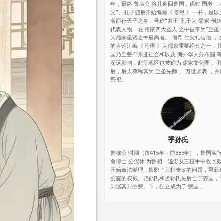
年，最终 鲁哀公 将其迎回鲁国，赐封 国老 ，
父”。孔子随后开始编修《 春秋 》一书，是以
名而行天子之事，号称“素王”孔子为 儒家 创
代表人物，在 儒家四大圣人 之中被奉为“至圣
为儒家圣贤之中最高者。 倡导 仁义礼智信 ，
的言论汇编《 论语 》为儒家重要经典之一，
国乃至整个东亚社会和以及 海外华人分布圈 
深远影响，此等地区也被称为 儒家文化圈 。
后，后人尊称其为 至圣先师 、 万世师表 ，并
祭祀。
季孙氏
鲁穆公 时期（前415年－前383年），鲁国实
命博士 公仪休 为鲁相，遂渐从三桓手中收回
开始奉法循理，摆脱了三桓专政的问题，重新
公室的权威。叔孙氏和孟孙氏先后亡于齐国，
则据其封邑费、卞，独立成为了 费国 。