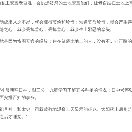
的君王安置老百姓，会挑选贫瘠的土地安置他们，让老百姓在土地上
动成果来之不易，就会懂得节俭和珍惜；知道节俭珍惜，就会产生善
荡之心，就会丢掉善心；丢掉善心，就会生出邪恶的念头。
就是因为贪图安逸的缘故；住在贫瘠土地上的人，没有不走向正路的
彩礼服朝拜日神，跟三公、九卿学习了解五谷种植的情况；日中考察
面安排百姓的事务。
祀月神，和太史、司载恭敬地观察上天显示的征兆。太阳落山后则监
之后才睡觉。”