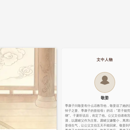
文中人物
敬姜
季康子问敬姜有什么话教导他，敬姜说了她的
悼子之妻、季康子的曾祖母）的话：“君子能
继”。子夏听说后，肯定了他。公父文伯请南
酒，以露睹父作为主客。露睹父嫌鳖小，离席
姜很生气，让公父文伯五天不能回家。敬姜到